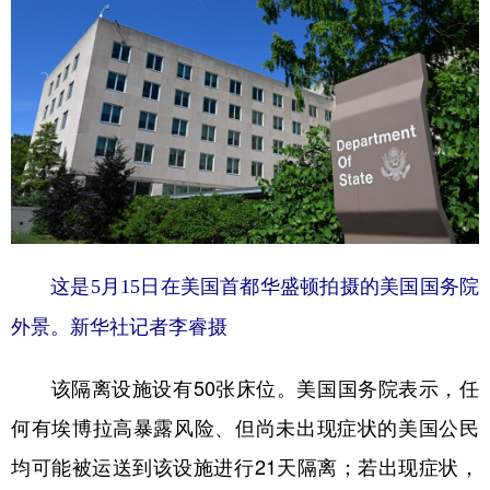
山东
河南
湖北
湖南
广东
广西
海南
重庆
四川
贵州
云南
西藏
陕西
甘肃
青海
宁夏
新疆
内蒙古
黑龙江
多语种频道
这是5月15日在美国首都华盛顿拍摄的美国国务院
English
Español
Français
عربى
外景。新华社记者李睿摄
Русский язык
日本語
한국어
该隔离设施设有50张床位。美国国务院表示，任
Deutsch
Português
何有埃博拉高暴露风险、但尚未出现症状的美国公民
均可能被运送到该设施进行21天隔离；若出现症状，