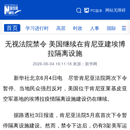
手机版
网站无障碍
PC版本
网站地图
首页
学习进行时
高层
时政
人事
国际
财
无视法院禁令 美国继续在肯尼亚建埃博
学习进行时
高层
时政
人事
拉隔离设施
国际
财经
网评
港澳
2026-06-04 16:11:18
来源：新华网
台湾
思客智库
全球连线
教育
新华社北京6月4日电 尽管肯尼亚法院两次下令
科技
科创
量子
体育
暂停、当地民众强烈反对，美国位于肯尼亚莱基皮亚
文化
书画
健康
军事
空军基地的埃博拉疫情隔离设施建设仍在继续。
访谈
视频
图片
政务
据路透社3日报道，肯尼亚法院5月底首次下令暂
法律
中央文件
金融
汽车
停隔离设施建设。然而，禁令下达后，仍有3架美军运
食品
人居
信息化
数字经济