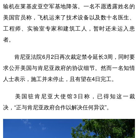
输机在莱基皮亚空军基地降落。一名不愿透露姓名的
学术中国
乡村振兴
银龄
溯源中国
美国官员称，飞机运来了技术设备以及数十名医生、
城市
旅游
能源
会展
工程师、实验室专家和建筑工人，暂时还未运入患
彩票
娱乐
时尚
悦读
者。
公益
一带一路
亚太网
上市公司
肯尼亚法院6月2日再次裁定禁令延长3周，同时要
文化产业
求公开美国与肯尼亚政府的协议细节。然而一名知情
人士表示，施工并未停止，且有望在4日完工。
地方频道
美国驻肯尼亚大使馆3日称，已得知这一裁
北京
天津
河北
山西
决，“正与肯尼亚政府合作以解决任何异议”。
辽宁
吉林
上海
江苏
浙江
安徽
福建
江西