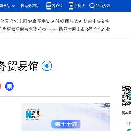
建网站
网站无障碍
客户端
手机版
站内搜索
体育
文化
书画
健康
军事
访谈
视频
图片
政务
法律
中央文件
展
彩票
娱乐
时尚
悦读
公益
一带一路
亚太网
上市公司
文化产业
务贸易馆