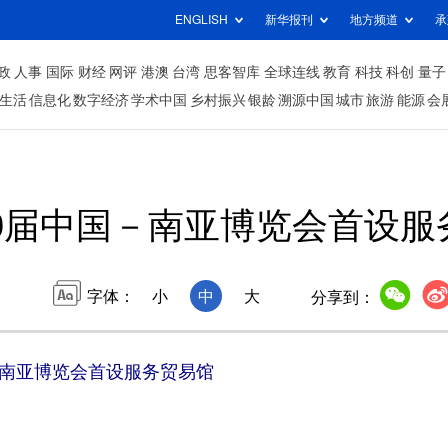
ENGLISH
新华报刊
地方频道
承
政
人事
国际
财经
网评
港澳
台湾
思客智库
全球连线
教育
科技
科创
量子
生活
信息化
数字经济
学术中国
乡村振兴
银龄
溯源中国
城市
旅游
能源
会
0届中国－南亚博览会首设服
字体：
小
中
大
分享到：
－南亚博览会首设服务贸易馆