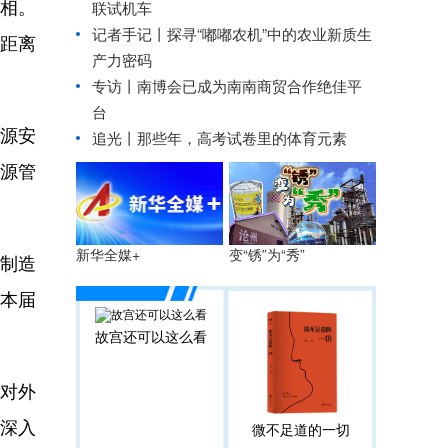
相。
联试机车
记者手记丨探寻“嘟嘟农机”中的农业新质生
距离
产力密码
专访丨南博会已成为南南商贸合作绝佳平
台
源安
追光丨
那些年，高考试卷里的体育元素
能源管
变“锈”为“秀”
新华全媒+
制造
，本届
故宫还可以这么看
对外
”深入
微不足道的一切