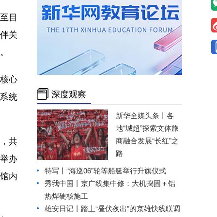
截至目
伙伴关
绪。
核心
深度观察
务系统
新华全媒头条丨
各
地“城超”探索文体旅
，共
商融合发展“长红”之
路
国举办
特写丨“海巡06”轮等船艇举行升旗仪式
馆内
秀我中国丨
京广线集中修：大机捣固＋铝
热焊硬核施工
雄安日记丨踏上“昼伏夜出”的京雄快线联调