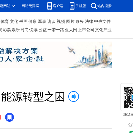
建网站
网站无障碍
客户端
手机版
站内搜索
体育
文化
书画
健康
军事
访谈
视频
图片
政务
法律
中央文件
展
彩票
娱乐
时尚
悦读
公益
一带一路
亚太网
上市公司
文化产业
洲能源转型之困