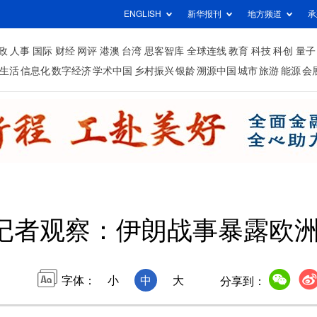
ENGLISH
新华报刊
地方频道
承
政
人事
国际
财经
网评
港澳
台湾
思客智库
全球连线
教育
科技
科创
量子
生活
信息化
数字经济
学术中国
乡村振兴
银龄
溯源中国
城市
旅游
能源
会
记者观察：伊朗战事暴露欧
字体：
小
中
大
分享到：