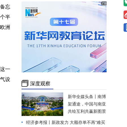
解备忘
3个半
显欧洲
给这一
然气设
深度观察
新华全媒头条丨
南博
架通途，中国与南亚
共绘互利共赢新图景
经济参考报丨
新政发力 大额存单不再“难买