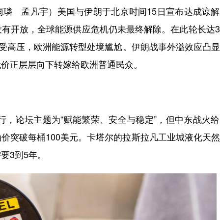
雨璘 孟凡宇）美国与伊朗于北京时间15日宣布达成谅
没有开放，全球能源供应危机仍未最终解除。在此轮长达
承受高压，欧洲能源转型处境尴尬。伊朗战事外溢效应凸
代价正层层向下转嫁给欧洲普通民众。
行，论坛主题为“赋能繁荣、安全与稳定”，但中东战火
价突破每桶100美元。卡塔尔的拉斯拉凡工业城液化天
要3到5年。