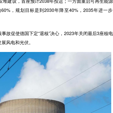
反应堆建设，首座预计2038年投运；一方面重启可再生能
%，规划目标是到2030年降至40%，2035年进一
故促使德国下定“退核”决心，2023年关闭最后3座核
发展风电和光伏。