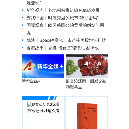
难变现”
新华视点丨
各地积极推进绿色低碳发展
秀我中国丨
时装秀里的城市“转型密码”
国际观察丨
欧盟移民公约背后的纠结与困
境
综述丨SpaceX高光上市难掩美股泡沫担忧
香港故事丨
香港“惜食堂”惜食助困15载
甜香沁江南：甜咸交融
新华全媒+
和谐共生
故宫还可以这么看