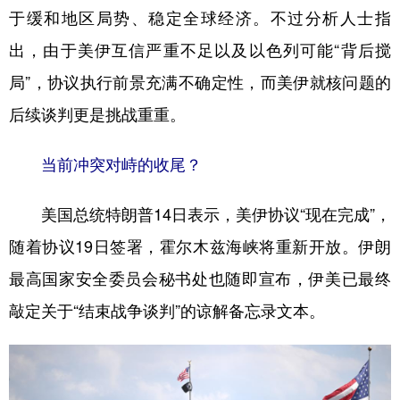
于缓和地区局势、稳定全球经济。不过分析人士指
学术中国
乡村振兴
银龄
溯源中国
出，由于美伊互信严重不足以及以色列可能“背后搅
城市
旅游
能源
会展
局”，协议执行前景充满不确定性，而美伊就核问题的
彩票
娱乐
时尚
悦读
后续谈判更是挑战重重。
公益
一带一路
亚太网
上市公司
当前冲突对峙的收尾？
文化产业
美国总统特朗普14日表示，美伊协议“现在完成”，
随着协议19日签署，霍尔木兹海峡将重新开放。伊朗
地方频道
最高国家安全委员会秘书处也随即宣布，伊美已最终
北京
天津
河北
山西
敲定关于“结束战争谈判”的谅解备忘录文本。
辽宁
吉林
上海
江苏
浙江
安徽
福建
江西