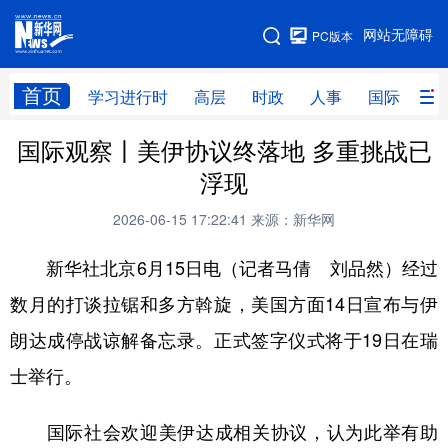
手机版
网站无障碍
PC版本
网站地图
首页
学习进行时
高层
时政
人事
国际
财
国际观察丨美伊协议终落地 多重挑战已
学习进行时
高层
时政
人事
浮现
国际
财经
网评
港澳
2026-06-15 17:22:41
来源：新华网
台湾
思客智库
全球连线
教育
新华社北京6月15日电（记者马倩 刘品然）经过
科技
科创
量子
体育
数月的打谈拉锯和多方斡旋，美国方面14日宣布与伊
文化
书画
健康
军事
朗达成停战谅解备忘录。正式签字仪式将于19日在瑞
访谈
视频
图片
政务
士举行。
法律
中央文件
金融
汽车
国际社会欢迎美伊达成相关协议，认为此举有助
食品
人居
信息化
数字经济