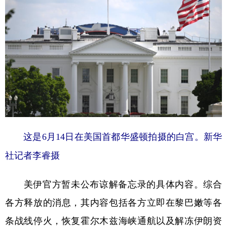
山东
河南
湖北
湖南
广东
广西
海南
重庆
四川
贵州
云南
西藏
陕西
甘肃
青海
宁夏
新疆
内蒙古
黑龙江
多语种频道
这是6月14日在美国首都华盛顿拍摄的白宫。新华
English
Español
Français
عربى
社记者李睿摄
Русский язык
日本語
한국어
美伊官方暂未公布谅解备忘录的具体内容。综合
Deutsch
Português
各方释放的消息，其内容包括各方立即在黎巴嫩等各
条战线停火，恢复霍尔木兹海峡通航以及解冻伊朗资