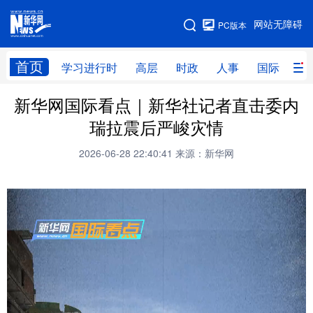
手机版
网站无障碍
PC版本
网站地图
首页
学习进行时
高层
时政
人事
国际
财
新华网国际看点｜新华社记者直击委内
学习进行时
高层
时政
人事
瑞拉震后严峻灾情
国际
财经
网评
港澳
2026-06-28 22:40:41
来源：新华网
台湾
思客智库
全球连线
教育
科技
科创
量子
体育
文化
书画
健康
军事
访谈
视频
图片
政务
法律
中央文件
金融
汽车
食品
人居
信息化
数字经济