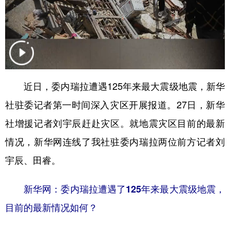
山东
河南
湖北
湖南
广东
广西
海南
重庆
四川
贵州
云南
西藏
陕西
甘肃
青海
宁夏
近日，委内瑞拉遭遇125年来最大震级地震，新华
新疆
内蒙古
黑龙江
社驻委记者第一时间深入灾区开展报道。27日，新华
社增援记者刘宇辰赶赴灾区。就地震灾区目前的最新
多语种频道
情况，新华网连线了我社驻委内瑞拉两位前方记者刘
English
Español
Français
عربى
宇辰、田睿。
Русский язык
日本語
한국어
新华网：委内瑞拉遭遇了125年来最大震级地震，
Deutsch
Português
目前的最新情况如何？