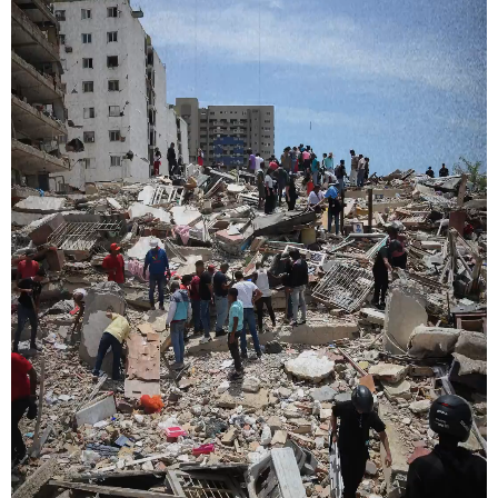
学术中国
乡村振兴
银龄
溯源中国
城市
旅游
能源
会展
彩票
娱乐
时尚
悦读
公益
一带一路
亚太网
上市公司
文化产业
地方频道
北京
天津
河北
山西
辽宁
吉林
上海
江苏
浙江
安徽
福建
江西