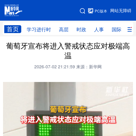
手机版
网站无障碍
PC版本
网站地图
首页
学习进行时
高层
时政
人事
国际
财
葡萄牙宣布将进入警戒状态应对极端高
学习进行时
高层
时政
人事
温
国际
财经
网评
港澳
2026-07-02 21:21:59
来源：新华网
台湾
思客智库
全球连线
教育
科技
科创
量子
体育
文化
书画
健康
军事
访谈
视频
图片
政务
法律
中央文件
金融
汽车
食品
人居
信息化
数字经济