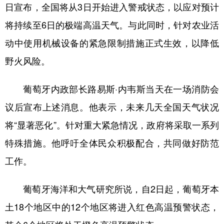
山东
河南
湖北
湖南
日宣布，全国将从3日开始进入警戒状态，以应对预计
广东
广西
海南
重庆
将持续至6日的极端高温天气。与此同时，针对农业活
动中使用机械设备的紧急限制措施正式生效，以降低
四川
贵州
云南
西藏
野火风险。
陕西
甘肃
青海
宁夏
新疆
内蒙古
黑龙江
葡萄牙内政部长路易斯·内韦斯当天在一场消防会
议后宣布上述消息。他表示，未来几天全国天气状况
多语种频道
将“显著恶化”。针对重大紧急情况，政府将采取一系列
特殊措施。他呼吁全体民众积极配合，共同做好防范
English
Español
Français
عربى
工作。
Русский язык
日本語
한국어
Deutsch
Português
葡萄牙海洋和大气研究所说，自2日起，葡萄牙本
土18个地区中的12个地区将进入红色高温预警状态，