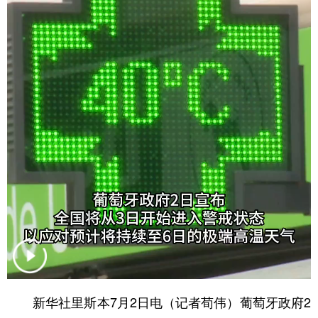
学术中国
乡村振兴
银龄
溯源中国
城市
旅游
能源
会展
彩票
娱乐
时尚
悦读
公益
一带一路
亚太网
上市公司
文化产业
地方频道
北京
天津
河北
山西
辽宁
吉林
上海
江苏
浙江
安徽
福建
江西
新华社里斯本7月2日电（记者荀伟）葡萄牙政府2