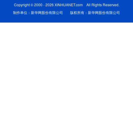
Copyright © 2000 - 2026 XINHUANET.com All Rights Reserved.
学术中国
乡村振兴
银龄
溯源中国
制作单位：新华网股份有限公司 版权所有：新华网股份有限公司
城市
旅游
能源
会展
彩票
娱乐
时尚
悦读
公益
一带一路
亚太网
上市公司
文化产业
地方频道
北京
天津
河北
山西
辽宁
吉林
上海
江苏
浙江
安徽
福建
江西