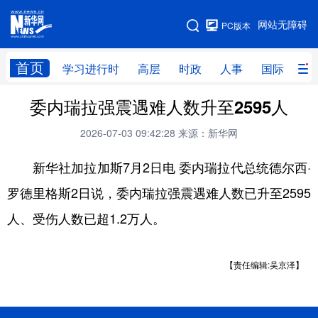
手机版
网站无障碍
PC版本
网站地图
首页
学习进行时
高层
时政
人事
国际
财
委内瑞拉强震遇难人数升至2595人
学习进行时
高层
时政
人事
2026-07-03 09:42:28
来源：新华网
国际
财经
网评
港澳
新华社加拉加斯7月2日电 委内瑞拉代总统德尔西·
台湾
思客智库
全球连线
教育
罗德里格斯2日说，委内瑞拉强震遇难人数已升至2595
科技
科创
量子
体育
人、受伤人数已超1.2万人。
文化
书画
健康
军事
访谈
视频
图片
政务
【责任编辑:吴京泽】
法律
中央文件
金融
汽车
食品
人居
信息化
数字经济