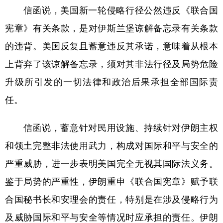
信函说，美国新一轮侵略行径公然违反《联合国
学术中国
乡村振兴
银龄
溯源中国
宪章》有关条款，是对伊斯兰堡谅解备忘录有关条款
城市
旅游
能源
会展
的违背。美国反复且蓄意违反其承诺，意味着从根本
彩票
娱乐
时尚
悦读
上背弃了该谅解备忘录，须对其非法行径及局势危险
升级所引发的一切法律和政治后果承担全部国际责
公益
一带一路
亚太网
上市公司
任。
文化产业
信函说，蓄意针对民用设施、持续针对伊朗主权
地方频道
和领土完整非法使用武力，构成对国际和平与安全的
严重威胁，进一步表明美国完全无视其国际法义务。
北京
天津
河北
山西
鉴于局势的严重性，伊朗重申《联合国宪章》赋予联
辽宁
吉林
上海
江苏
合国秘书长和安理会的责任，特别是在涉及侵略行为
浙江
安徽
福建
江西
及威胁国际和平与安全等情况时应承担的责任。伊朗