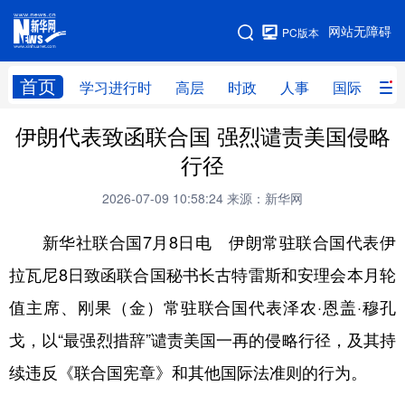
手机版
网站无障碍
PC版本
网站地图
首页
学习进行时
高层
时政
人事
国际
财
伊朗代表致函联合国 强烈谴责美国侵略
学习进行时
高层
时政
人事
行径
国际
财经
网评
港澳
2026-07-09 10:58:24
来源：新华网
台湾
思客智库
全球连线
教育
新华社联合国7月8日电 伊朗常驻联合国代表伊
科技
科创
量子
体育
拉瓦尼8日致函联合国秘书长古特雷斯和安理会本月轮
文化
书画
健康
军事
值主席、刚果（金）常驻联合国代表泽农·恩盖·穆孔
访谈
视频
图片
政务
戈，以“最强烈措辞”谴责美国一再的侵略行径，及其持
法律
中央文件
金融
汽车
续违反《联合国宪章》和其他国际法准则的行为。
食品
人居
信息化
数字经济