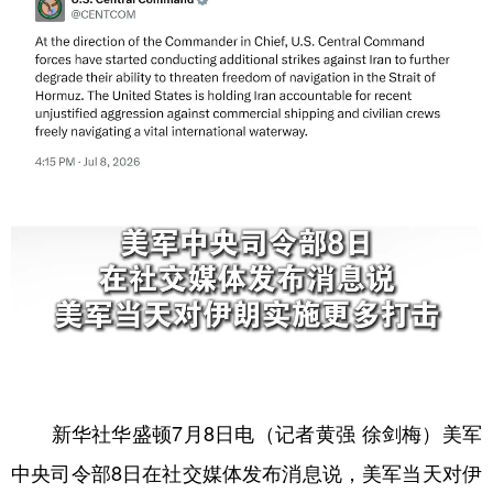
学术中国
乡村振兴
银龄
溯源中国
城市
旅游
能源
会展
彩票
娱乐
时尚
悦读
公益
一带一路
亚太网
上市公司
文化产业
地方频道
北京
天津
河北
山西
辽宁
吉林
上海
江苏
新华社华盛顿7月8日电（记者黄强 徐剑梅）美军
浙江
安徽
福建
江西
中央司令部8日在社交媒体发布消息说，美军当天对伊