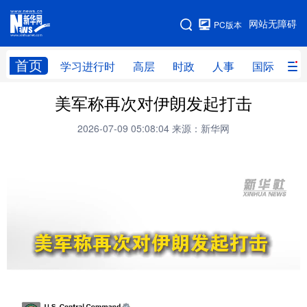
手机版
网站无障碍
PC版本
网站地图
首页
学习进行时
高层
时政
人事
国际
财
美军称再次对伊朗发起打击
学习进行时
高层
时政
人事
2026-07-09 05:08:04
来源：新华网
国际
财经
网评
港澳
台湾
思客智库
全球连线
教育
科技
科创
量子
体育
文化
书画
健康
军事
访谈
视频
图片
政务
法律
中央文件
金融
汽车
食品
人居
信息化
数字经济