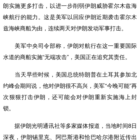
山东
河南
湖北
湖南
朗实施更多打击，以进一步削弱伊朗威胁霍尔木兹海
广东
广西
海南
重庆
峡航行的能力。这是美军以回应伊朗近期袭击霍尔木
兹海峡商船为由，连续两天对伊朗发动军事打击。
四川
贵州
云南
西藏
陕西
甘肃
青海
宁夏
美军中央司令部称，伊朗对航行在这一重要国际
新疆
内蒙古
黑龙江
水道的商船实施“无端攻击”，美国正在追究其责任。
当天早些时候，美国总统特朗普在土耳其参加北
多语种频道
约峰会期间说，他对伊朗很不高兴，美军“今晚可能”再
English
Español
Français
عربى
次狠狠打击伊朗，还可能会对伊朗重新实施海上封
Русский язык
日本語
한국어
锁。
Deutsch
Português
据伊朗光明通讯社等多家媒体报道，当地时间8日
深夜，伊朗锡里克、阿巴斯港和恰巴哈尔港附近传出