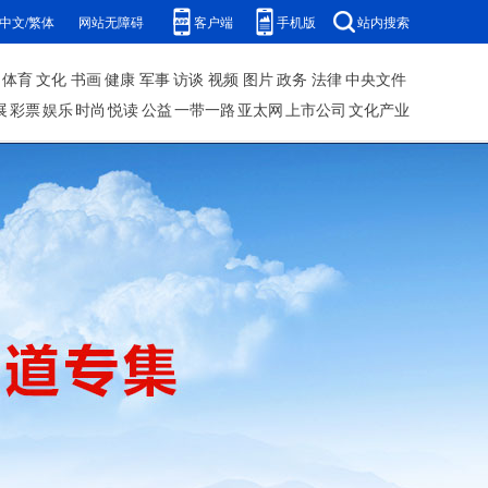
中文/繁体
网站无障碍
客户端
手机版
站内搜索
体育
文化
书画
健康
军事
访谈
视频
图片
政务
法律
中央文件
展
彩票
娱乐
时尚
悦读
公益
一带一路
亚太网
上市公司
文化产业