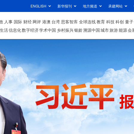
ENGLISH
新华报刊
地方频道
承建网站
政
人事
国际
财经
网评
港澳
台湾
思客智库
全球连线
教育
科技
科创
量子
生活
信息化
数字经济
学术中国
乡村振兴
银龄
溯源中国
城市
旅游
能源
会