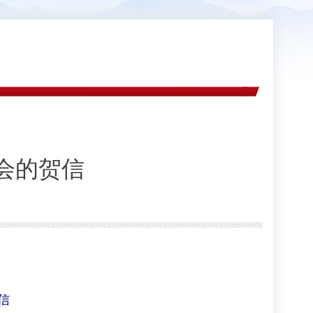
会的贺信
信