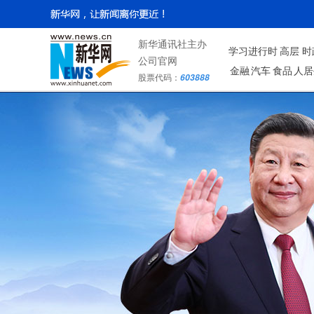
新华通讯社主办
学习进行时
高层
时
公司官网
金融
汽车
食品
人居
股票代码：
603888