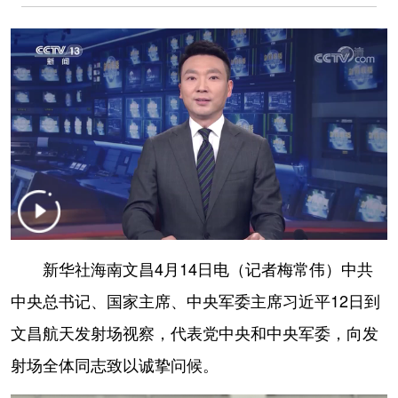
学术中国
乡村振兴
银龄
溯源中国
城市
旅游
能源
会展
彩票
娱乐
时尚
悦读
公益
一带一路
亚太网
上市公司
文化产业
地方频道
新华社海南文昌4月14日电（记者梅常伟）中共
北京
天津
河北
山西
中央总书记、国家主席、中央军委主席习近平12日到
辽宁
吉林
上海
江苏
文昌航天发射场视察，代表党中央和中央军委，向发
射场全体同志致以诚挚问候。
浙江
安徽
福建
江西