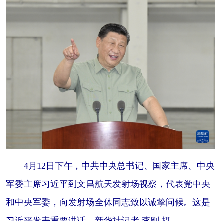
山东
河南
湖北
湖南
广东
广西
海南
重庆
四川
贵州
云南
西藏
陕西
甘肃
青海
宁夏
新疆
内蒙古
黑龙江
多语种频道
English
Español
Français
عربى
Русский язык
日本語
한국어
4月12日下午，中共中央总书记、国家主席、中央
军委主席习近平到文昌航天发射场视察，代表党中央
Deutsch
Português
和中央军委，向发射场全体同志致以诚挚问候。这是
习近平发表重要讲话。新华社记者 李刚 摄