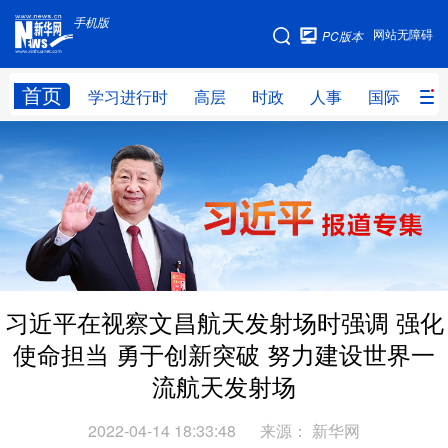
手机版
手机版
网站无障碍
PC版本
网站地图
首页
学习进行时
高层
时政
人事
国际
财
学习进行时
高层
时政
人事
国际
财经
网评
港澳
台湾
思客智库
全球连线
教育
科技
科创
量子
体育
习近平在视察文昌航天发射场时强调 强化
文化
书画
健康
军事
使命担当 勇于创新突破 努力建设世界一
访谈
视频
图片
政务
流航天发射场
法律
中央文件
金融
汽车
2022-04-14 18:33:48
来源：
新华网
食品
人居
信息化
数字经济