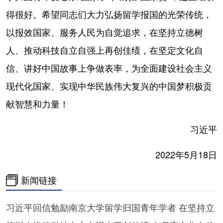
山东
河南
湖北
湖南
得很好。希望同志们大力弘扬留学报国的光荣传统，
广东
广西
海南
重庆
以报效国家、服务人民为自觉追求，在坚持立德树
四川
贵州
云南
西藏
人、推动科技自立自强上再创佳绩，在坚定文化自
陕西
甘肃
青海
宁夏
信、讲好中国故事上争做表率，为全面建设社会主义
现代化国家、实现中华民族伟大复兴的中国梦积极贡
新疆
内蒙古
黑龙江
献智慧和力量！
多语种频道
习近平
English
Español
Français
عربى
2022年5月18日
Русский язык
日本語
한국어
新闻链接
Deutsch
Português
习近平回信勉励南京大学留学归国青年学者 在坚持立