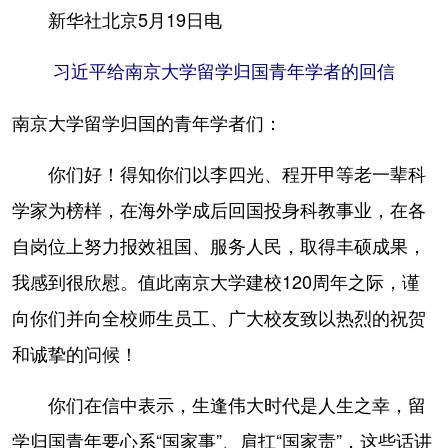
新华社北京5月19日电
学术中国
乡村振兴
银龄
溯源中国
习近平给南京大学留学归国青年学者的回信
城市
旅游
能源
会展
南京大学留学归国的青年学者们：
彩票
娱乐
时尚
悦读
公益
一带一路
亚太网
上市公司
你们好！得知你们以李四光、程开甲等老一辈科
学家为榜样，在海外学成后回国投身科教事业，在各
文化产业
自岗位上努力报效祖国、服务人民，取得丰硕成果，
我感到很欣慰。值此南京大学建校120周年之际，谨
地方频道
向你们并向全校师生员工、广大校友致以热烈的祝贺
北京
天津
河北
山西
和诚挚的问候！
辽宁
吉林
上海
江苏
你们在信中表示，生逢伟大时代是人生之幸，留
浙江
安徽
福建
江西
学归国青年要心系“国家事”、肩扛“国家责”，这些话讲