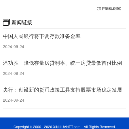
【责任编辑:刘阳】
学术中国
乡村振兴
银龄
溯源中国
新闻链接
城市
旅游
能源
会展
中国人民银行将下调存款准备金率
彩票
娱乐
时尚
悦读
2024-09-24
公益
一带一路
亚太网
上市公司
文化产业
潘功胜：降低存量房贷利率、统一房贷最低首付比例
2024-09-24
地方频道
央行：创设新的货币政策工具支持股票市场稳定发展
北京
天津
河北
山西
2024-09-24
辽宁
吉林
上海
江苏
浙江
安徽
福建
江西
Copyright © 2000 - 2026 XINHUANET.com All Rights Reserved.