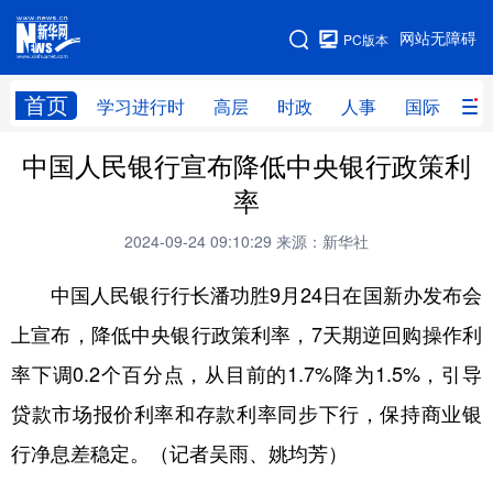
手机版
网站无障碍
PC版本
网站地图
首页
学习进行时
高层
时政
人事
国际
财
中国人民银行宣布降低中央银行政策利
学习进行时
高层
时政
人事
率
国际
财经
网评
港澳
2024-09-24 09:10:29
来源：新华社
台湾
思客智库
全球连线
教育
中国人民银行行长潘功胜9月24日在国新办发布会
科技
科创
量子
体育
上宣布，降低中央银行政策利率，7天期逆回购操作利
文化
书画
健康
军事
率下调0.2个百分点，从目前的1.7%降为1.5%，引导
访谈
视频
图片
政务
贷款市场报价利率和存款利率同步下行，保持商业银
法律
中央文件
金融
汽车
行净息差稳定。（记者吴雨、姚均芳）
食品
人居
信息化
数字经济