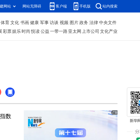
建网站
网站无障碍
客户端
手机版
站内搜索
体育
文化
书画
健康
军事
访谈
视频
图片
政务
法律
中央文件
展
彩票
娱乐
时尚
悦读
公益
一带一路
亚太网
上市公司
文化产业
格指数