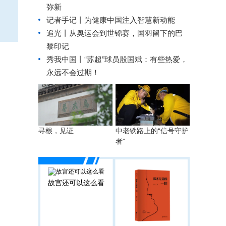
弥新
记者手记丨为健康中国注入智慧新动能
追光丨
从奥运会到世锦赛，国羽留下的巴
黎印记
秀我中国丨
“苏超”球员殷国斌：有些热爱，
永远不会过期！
寻根，见证
中老铁路上的“信号守护
者”
故宫还可以这么看