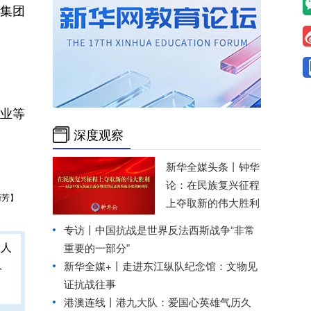
集团
业等
深度观察
新华全媒头条丨
钟华
论：在民族复兴征程
丽芳】
上夺取新的伟大胜利
专访丨中国抗战是世界反法西斯战争“非常
重要的一部分”
人
新华全媒+丨
走进东江纵队纪念馆：文物见
证抗战往事
港澳连线丨
港九大队：爱国心英雄气历久