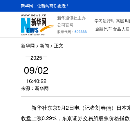
新华通讯社主办
学习进行时
高层
时
公司官网
金融
汽车
食品
人居
股票代码：
603888
新华网
>
新闻
> 正文
2025
09/02
16:40:22
来源：新华网
新华社东京9月2日电（记者刘春燕）日本东
收盘上涨0.29%，东京证券交易所股票价格指数上