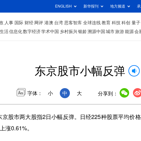
ENGLISH
新华报刊
地方频道
承
政
人事
国际
财经
网评
港澳
台湾
思客智库
全球连线
教育
科技
科创
量子
生活
信息化
数字经济
学术中国
乡村振兴
银龄
溯源中国
城市
旅游
能源
会
东京股市小幅反弹
字体：
小
中
大
分享到：
京股市两大股指2日小幅反弹。日经225种股票平均价
涨0.61%。