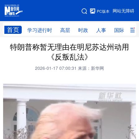
手机版
网站无障碍
PC版本
网站地图
首页
学习进行时
高层
时政
人事
国际
财
特朗普称暂无理由在明尼苏达州动用
学习进行时
高层
时政
人事
《反叛乱法》
国际
财经
网评
港澳
2026-01-17 07:00:31
来源：新华网
台湾
思客智库
全球连线
教育
科技
科创
量子
体育
文化
书画
健康
军事
访谈
视频
图片
政务
法律
中央文件
金融
汽车
食品
人居
信息化
数字经济