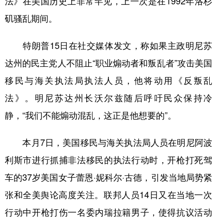
法》在美国历史上非常罕见，上一次是在1992年洛杉
矶骚乱期间。
特朗普15日在社交媒体发文，称如果主政明尼苏
达州的民主党人不阻止“职业煽动者和叛乱者”攻击美国
移民与海关执法局执法人员，他将动用《反叛乱
法》。明尼苏达州长沃尔兹随后呼吁民众保持冷
静，“我们不能煽动混乱，这正是他想要的”。
本月7日，美国移民与海关执法局人员在明尼阿波
利斯市进行抓捕非法移民的执法行动时，开枪打死驾
车的37岁美国女子蕾恩·妮科尔·古德，引发当地局势紧
张和全美舆论高度关注。联邦人员14日又在当地一次
行动中开枪打伤一名委内瑞拉籍男子，使得抗议活动