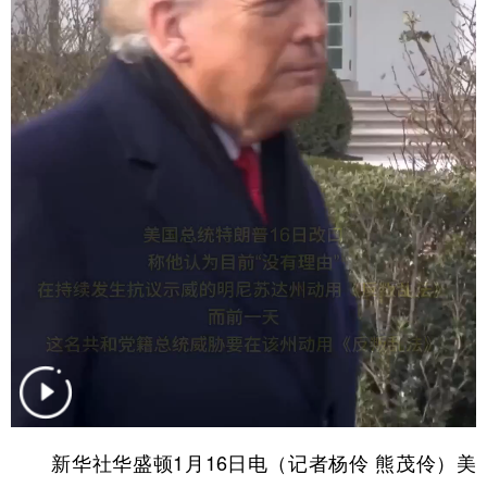
学术中国
乡村振兴
银龄
溯源中国
城市
旅游
能源
会展
彩票
娱乐
时尚
悦读
公益
一带一路
亚太网
上市公司
文化产业
地方频道
北京
天津
河北
山西
辽宁
吉林
上海
江苏
浙江
安徽
福建
江西
新华社华盛顿1月16日电（记者杨伶 熊茂伶）美