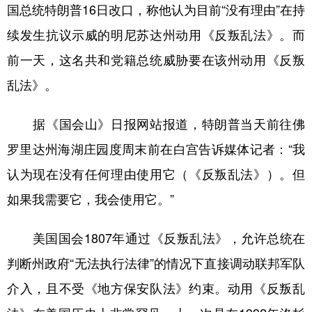
山东
河南
湖北
湖南
国总统特朗普16日改口，称他认为目前“没有理由”在持
广东
广西
海南
重庆
续发生抗议示威的明尼苏达州动用《反叛乱法》。而
前一天，这名共和党籍总统威胁要在该州动用《反叛
四川
贵州
云南
西藏
乱法》。
陕西
甘肃
青海
宁夏
新疆
内蒙古
黑龙江
据《国会山》日报网站报道，特朗普当天前往佛
罗里达州海湖庄园度周末前在白宫告诉媒体记者：“我
多语种频道
认为现在没有任何理由使用它（《反叛乱法》）。但
如果我需要它，我会使用它。”
English
Español
Français
عربى
Русский язык
日本語
한국어
美国国会1807年通过《反叛乱法》，允许总统在
Deutsch
Português
判断州政府“无法执行法律”的情况下直接调动联邦军队
介入，且不受《地方保安队法》约束。动用《反叛乱