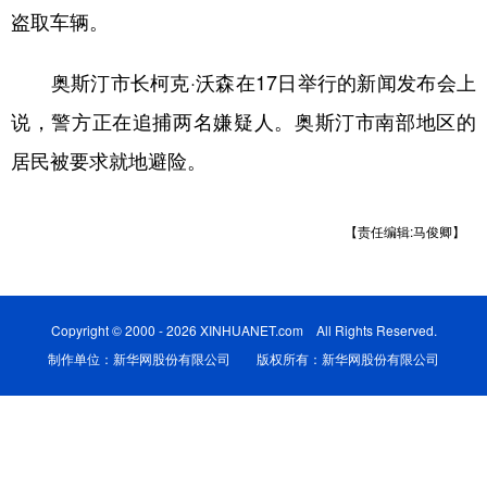
盗取车辆。
学术中国
乡村振兴
银龄
溯源中国
奥斯汀市长柯克·沃森在17日举行的新闻发布会上
城市
旅游
能源
会展
说，警方正在追捕两名嫌疑人。奥斯汀市南部地区的
彩票
娱乐
时尚
悦读
居民被要求就地避险。
公益
一带一路
亚太网
上市公司
文化产业
【责任编辑:马俊卿】
地方频道
Copyright © 2000 - 2026 XINHUANET.com All Rights Reserved.
北京
天津
河北
山西
制作单位：新华网股份有限公司 版权所有：新华网股份有限公司
辽宁
吉林
上海
江苏
浙江
安徽
福建
江西