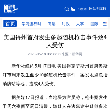
手机版
网站无障碍
PC版本
网站地图
首页
学习进行时
高层
时政
人事
国际
财
美国得州首府发生多起随机枪击事件致4
学习进行时
高层
时政
人事
人受伤
国际
财经
网评
港澳
2026-05-18 06:36:38
来源：新华网
台湾
思客智库
全球连线
教育
新华社纽约5月17日电 美国得克萨斯州首府奥斯
科技
科创
量子
体育
汀市周末发生至少10起随机枪击事件，案发地点包括
文化
书画
健康
军事
消防站等地，造成4人受伤。
访谈
视频
图片
政务
据美媒17日报道，当地警方官员称，枪击案发生
法律
中央文件
金融
汽车
于周六夜间至周日清晨，嫌疑人在逃窜途中疑似多次
食品
人居
信息化
数字经济