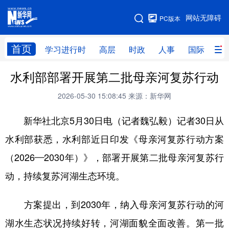
手机版
网站无障碍
PC版本
网站地图
首页
学习进行时
高层
时政
人事
国际
财
水利部部署开展第二批母亲河复苏行动
学习进行时
高层
时政
人事
2026-05-30 15:08:45
来源：新华网
国际
财经
网评
港澳
新华社北京5月30日电（记者魏弘毅）记者30日从
台湾
思客智库
全球连线
教育
水利部获悉，水利部近日印发《母亲河复苏行动方案
科技
科创
量子
体育
（2026—2030年）》，部署开展第二批母亲河复苏行
文化
书画
健康
军事
动，持续复苏河湖生态环境。
访谈
视频
图片
政务
方案提出，到2030年，纳入母亲河复苏行动的河
法律
中央文件
金融
汽车
湖水生态状况持续好转，河湖面貌全面改善。第一批
食品
人居
信息化
数字经济