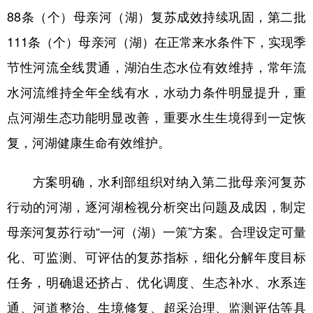
88条（个）母亲河（湖）复苏成效持续巩固，第二批
学术中国
乡村振兴
银龄
溯源中国
111条（个）母亲河（湖）在正常来水条件下，实现季
城市
旅游
能源
会展
节性河流全线贯通，湖泊生态水位有效维持，常年流
彩票
娱乐
时尚
悦读
水河流维持全年全线有水，水动力条件明显提升，重
公益
一带一路
亚太网
上市公司
点河湖生态功能明显改善，重要水生生境得到一定恢
复，河湖健康生命有效维护。
文化产业
方案明确，水利部组织对纳入第二批母亲河复苏
地方频道
行动的河湖，逐河湖检视分析突出问题及成因，制定
北京
天津
河北
山西
母亲河复苏行动“一河（湖）一策”方案。合理设定可量
化、可监测、可评估的复苏指标，细化分解年度目标
辽宁
吉林
上海
江苏
任务，明确退还挤占、优化调度、生态补水、水系连
浙江
安徽
福建
江西
通、河道整治、生境修复、超采治理、监测评估等具