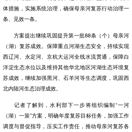
山东
河南
湖北
湖南
体措施，实施系统治理，确保母亲河复苏行动治理一
广东
广西
海南
重庆
条、见效一条。
四川
贵州
云南
西藏
方案提出继续巩固提升第一批88条（个）母亲河
陕西
甘肃
青海
宁夏
（湖）复苏成效。保障重点河湖生态安全，持续实现
新疆
内蒙古
黑龙江
西辽河、永定河、京杭大运河全线水流贯通，保障白
洋淀生态水位以及维持其他华北地区河湖生态环境复
多语种频道
苏成效，继续加强黑河、石羊河等生态调度，巩固西
English
Español
Français
عربى
北内陆河生态治理成效。
Русский язык
日本語
한국어
记者了解到，水利部下一步将组织编制“一河
Deutsch
Português
（湖）一策”方案，明确年度复苏目标任务，加强工作
调度与督促指导，压实工作责任，推动母亲河复苏各