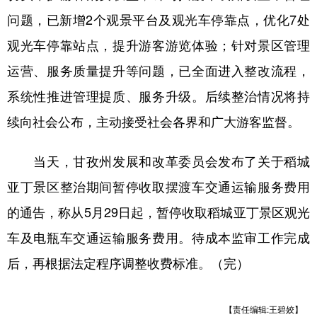
山东
河南
湖北
湖南
问题，已新增2个观景平台及观光车停靠点，优化7处
广东
广西
海南
重庆
观光车停靠站点，提升游客游览体验；针对景区管理
四川
贵州
云南
西藏
运营、服务质量提升等问题，已全面进入整改流程，
陕西
甘肃
青海
宁夏
系统性推进管理提质、服务升级。后续整治情况将持
续向社会公布，主动接受社会各界和广大游客监督。
新疆
内蒙古
黑龙江
当天，甘孜州发展和改革委员会发布了关于稻城
多语种频道
亚丁景区整治期间暂停收取摆渡车交通运输服务费用
English
Español
Français
عربى
的通告，称从5月29日起，暂停收取稻城亚丁景区观光
Русский язык
日本語
한국어
车及电瓶车交通运输服务费用。待成本监审工作完成
后，再根据法定程序调整收费标准。（完）
Deutsch
Português
【责任编辑:王碧姣】