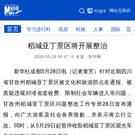
手机版
网站无障碍
PC版本
网站地图
首页
学习进行时
高层
时政
人事
国际
财
稻城亚丁景区将开展整治
学习进行时
高层
时政
人事
2026-05-29 09:47:10
来源：新华网
国际
财经
网评
港澳
新华社成都5月28日电（记者童芳）针对近期四川
台湾
思客智库
全球连线
教育
省甘孜州稻城亚丁景区被文化和旅游部点名通报、被
科技
科创
量子
体育
质疑违规封堵省道收费、限制社会车辆进入等问题，
文化
书画
健康
军事
甘孜州稻城亚丁景区问题整改工作专班28日发布通
访谈
视频
图片
政务
报，向广大游客及社会各界致歉，并表示将立行立
法律
中央文件
金融
汽车
改。同时，从5月29日起暂停收取稻城亚丁景区观光车
食品
人居
信息化
数字经济