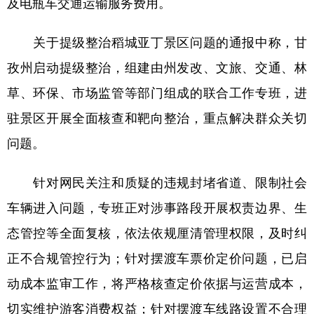
及电瓶车交通运输服务费用。
学术中国
乡村振兴
银龄
溯源中国
关于提级整治稻城亚丁景区问题的通报中称，甘
城市
旅游
能源
会展
孜州启动提级整治，组建由州发改、文旅、交通、林
彩票
娱乐
时尚
悦读
草、环保、市场监管等部门组成的联合工作专班，进
公益
一带一路
亚太网
上市公司
驻景区开展全面核查和靶向整治，重点解决群众关切
问题。
文化产业
针对网民关注和质疑的违规封堵省道、限制社会
地方频道
车辆进入问题，专班正对涉事路段开展权责边界、生
北京
天津
河北
山西
态管控等全面复核，依法依规厘清管理权限，及时纠
正不合规管控行为；针对摆渡车票价定价问题，已启
辽宁
吉林
上海
江苏
动成本监审工作，将严格核查定价依据与运营成本，
浙江
安徽
福建
江西
切实维护游客消费权益；针对摆渡车线路设置不合理