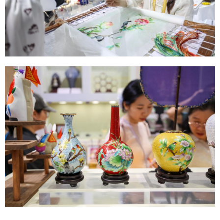
山东
河南
湖北
湖南
广东
广西
海南
重庆
四川
贵州
云南
西藏
陕西
甘肃
青海
宁夏
新疆
内蒙古
黑龙江
多语种频道
English
Español
Français
عربى
Русский язык
日本語
한국어
Deutsch
Português