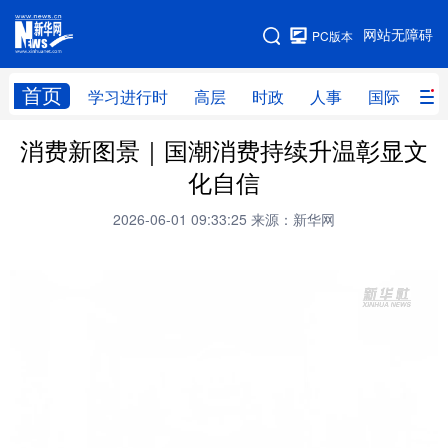
手机版
网站无障碍
PC版本
网站地图
首页
学习进行时
高层
时政
人事
国际
财
消费新图景｜国潮消费持续升温彰显文
学习进行时
高层
时政
人事
化自信
国际
财经
网评
港澳
2026-06-01 09:33:25
来源：新华网
台湾
思客智库
全球连线
教育
科技
科创
量子
体育
文化
书画
健康
军事
访谈
视频
图片
政务
法律
中央文件
金融
汽车
食品
人居
信息化
数字经济