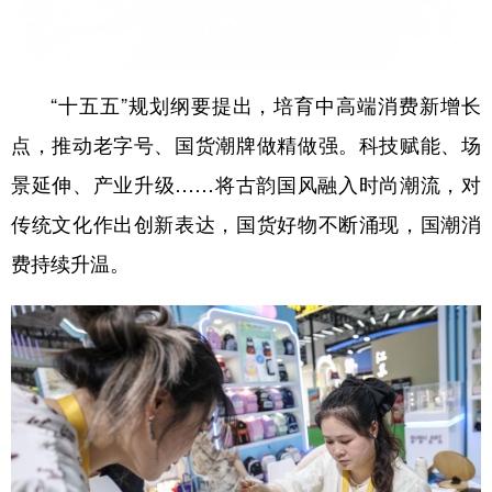
学术中国
乡村振兴
银龄
溯源中国
城市
旅游
能源
会展
“十五五”规划纲要提出，培育中高端消费新增长
彩票
娱乐
时尚
悦读
点，推动老字号、国货潮牌做精做强。科技赋能、场
公益
一带一路
亚太网
上市公司
景延伸、产业升级……将古韵国风融入时尚潮流，对
传统文化作出创新表达，国货好物不断涌现，国潮消
文化产业
费持续升温。
地方频道
北京
天津
河北
山西
辽宁
吉林
上海
江苏
浙江
安徽
福建
江西