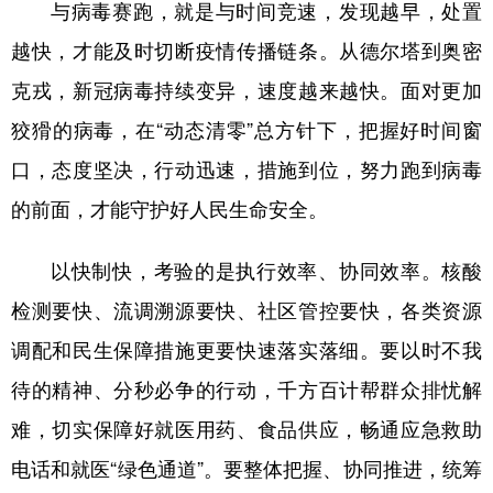
与病毒赛跑，就是与时间竞速，发现越早，处置
学术中国
乡村振兴
银龄
溯源中国
越快，才能及时切断疫情传播链条。从德尔塔到奥密
克戎，新冠病毒持续变异，速度越来越快。面对更加
城市
旅游
能源
会展
狡猾的病毒，在“动态清零”总方针下，把握好时间窗
彩票
娱乐
时尚
悦读
口，态度坚决，行动迅速，措施到位，努力跑到病毒
公益
一带一路
亚太网
上市公司
的前面，才能守护好人民生命安全。
文化产业
以快制快，考验的是执行效率、协同效率。核酸
检测要快、流调溯源要快、社区管控要快，各类资源
地方频道
调配和民生保障措施更要快速落实落细。要以时不我
北京
天津
河北
山西
待的精神、分秒必争的行动，千方百计帮群众排忧解
辽宁
吉林
上海
江苏
难，切实保障好就医用药、食品供应，畅通应急救助
浙江
安徽
福建
江西
电话和就医“绿色通道”。要整体把握、协同推进，统筹