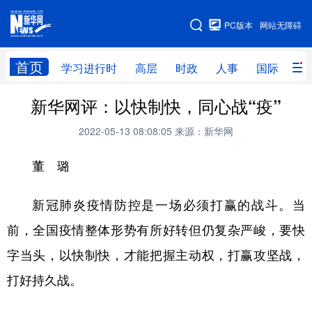
手机版
PC版本
网站无障碍
网站地图
首页
学习进行时
高层
时政
人事
国际
财
新华网评：以快制快，同心战“疫”
学习进行时
高层
时政
人事
2022-05-13 08:08:05
来源：新华网
国际
财经
网评
港澳
董 璐
台湾
思客智库
全球连线
教育
科技
科创
量子
体育
新冠肺炎疫情防控是一场必须打赢的战斗。当
文化
书画
健康
军事
前，全国疫情整体形势有所好转但仍复杂严峻，要快
访谈
视频
图片
政务
字当头，以快制快，才能把握主动权，打赢攻坚战，
打好持久战。
法律
中央文件
金融
汽车
食品
人居
信息化
数字经济