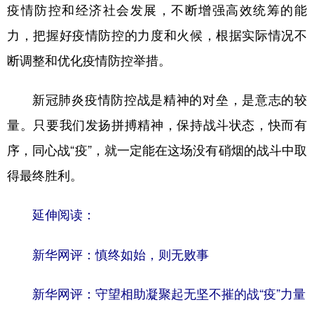
山东
河南
湖北
湖南
疫情防控和经济社会发展，不断增强高效统筹的能
力，把握好疫情防控的力度和火候，根据实际情况不
广东
广西
海南
重庆
断调整和优化疫情防控举措。
四川
贵州
云南
西藏
陕西
甘肃
青海
宁夏
新冠肺炎疫情防控战是精神的对垒，是意志的较
量。只要我们发扬拼搏精神，保持战斗状态，快而有
新疆
内蒙古
黑龙江
序，同心战“疫”，就一定能在这场没有硝烟的战斗中取
得最终胜利。
多语种频道
English
Español
Français
عربى
延伸阅读：
Русский язык
日本語
한국어
新华网评：慎终如始，则无败事
Deutsch
Português
新华网评：守望相助凝聚起无坚不摧的战“疫”力量