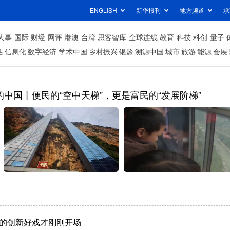
ENGLISH
新华报刊
地方频道
承
人事
国际
财经
网评
港澳
台湾
思客智库
全球连线
教育
科技
科创
量子
活
信息化
数字经济
学术中国
乡村振兴
银龄
溯源中国
城市
旅游
能源
会展
的中国丨便民的“空中天梯”，更是富民的“发展阶梯”
的创新好戏才刚刚开场