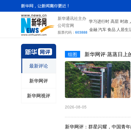
新华通讯社主办
学习进行时
高层
时政
公司官网
金融
汽车
食品
人居生
股票代码：
603888
新华网评·蒸蒸日上
组图
最新评论
新华网评
新华网视评
2026-08-05
新华网评：群星闪耀，中国青年