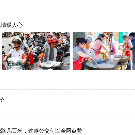
真情暖人心
济
绕路几百米，这趟公交何以全网点赞