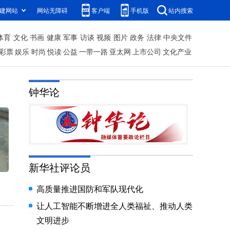
建网站
网站无障碍
客户端
手机版
站内搜索
体育
文化
书画
健康
军事
访谈
视频
图片
政务
法律
中央文件
彩票
娱乐
时尚
悦读
公益
一带一路
亚太网
上市公司
文化产业
钟华论
新华社评论员
高质量推进国防和军队现代化
让人工智能不断增进全人类福祉、推动人类
文明进步