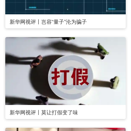
新华网视评丨岂容“量子”沦为骗子
新华网视评丨莫让打假变了味