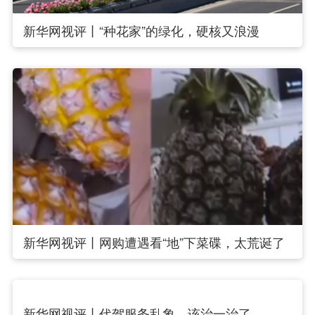
新华网视评丨“种花家”的绿化，硬核又浪漫
新华网视评丨网购遭遇看“地”下菜碟，太荒诞了
新华网视评丨代驾服务乱象，该治一治了