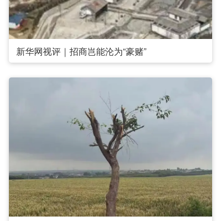
新华网视评｜招商岂能沦为“豪赌”