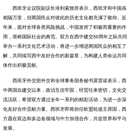
山东
河南
湖北
湖南
西班牙众议院副议长埃利索致辞表示，西班牙和中国虽
广东
广西
海南
重庆
相隔万里，但两国民众对彼此的历史文化都充满了敬仰。近
四川
贵州
云南
西藏
年来，面对全球各类风险挑战，中国发挥了积极而重要的作
用，堪称国际社会的典范。双方在西中建交50周年之际共同
陕西
甘肃
青海
宁夏
举办一系列文化艺术活动，将进一步增进两国民众的相互了
新疆
内蒙古
黑龙江
解，共同续写西中友好合作的新篇章，为构建人类命运共同
体作出积极贡献。
多语种频道
西班牙外交部外交和全球事务国务秘书莫雷诺表示，西
English
Español
Français
عربى
中两国自建交以来，政治互信牢固，经贸往来密切，文化交
Русский язык
日本語
한국어
流活跃，希望双方通过全年一系列的精彩活动，为进一步深
化友好合作贡献力量。西班牙即将担任欧盟轮值主席国，西
Deutsch
Português
方愿在双边和多边各领域与中方加强合作，共促世界和平与
发展。