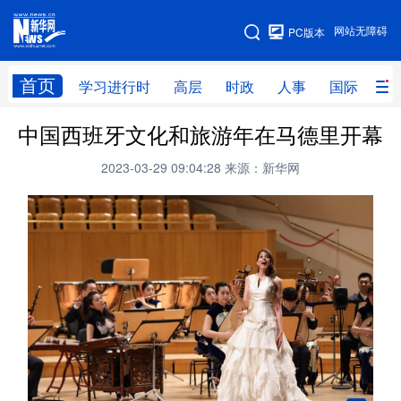
手机版
网站无障碍
PC版本
网站地图
首页
学习进行时
高层
时政
人事
国际
财
中国西班牙文化和旅游年在马德里开幕
学习进行时
高层
时政
人事
2023-03-29 09:04:28
来源：新华网
国际
财经
网评
港澳
台湾
思客智库
全球连线
教育
科技
科创
量子
体育
文化
书画
健康
军事
访谈
视频
图片
政务
法律
中央文件
金融
汽车
食品
人居
信息化
数字经济