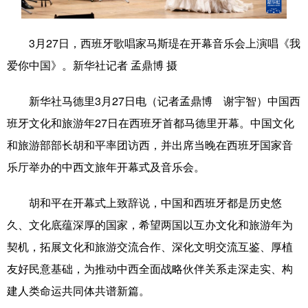
学术中国
乡村振兴
银龄
溯源中国
3月27日，西班牙歌唱家马斯瑅在开幕音乐会上演唱《我
城市
旅游
能源
会展
爱你中国》。新华社记者 孟鼎博 摄
彩票
娱乐
时尚
悦读
新华社马德里3月27日电（记者孟鼎博 谢宇智）中国西
公益
一带一路
亚太网
上市公司
班牙文化和旅游年27日在西班牙首都马德里开幕。中国文化
文化产业
和旅游部部长胡和平率团访西，并出席当晚在西班牙国家音
乐厅举办的中西文旅年开幕式及音乐会。
地方频道
胡和平在开幕式上致辞说，中国和西班牙都是历史悠
久、文化底蕴深厚的国家，希望两国以互办文化和旅游年为
北京
天津
河北
山西
契机，拓展文化和旅游交流合作、深化文明交流互鉴、厚植
辽宁
吉林
上海
江苏
友好民意基础，为推动中西全面战略伙伴关系走深走实、构
浙江
安徽
福建
江西
建人类命运共同体共谱新篇。