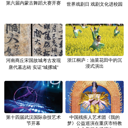
第六届内蒙古舞蹈大赛开赛
世界戏剧日 戏剧文化进校园
浙江桐庐：油菜花田中的沉
河南商丘宋国故城考古发现
浸式演出
唐代墓志砖 实证“城摞城”
第十四届武汉国际杂技艺术
中国残疾人艺术团《我的
节开幕
梦》公益巡演在重庆市特教