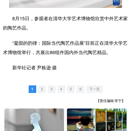
学术中国
乡村振兴
银龄
溯源中国
8月15日，参观者在清华大学艺术博物馆欣赏中外艺术家
城市
旅游
能源
会展
的陶艺作品。
彩票
娱乐
时尚
悦读
“凝固的韵律：国际当代陶艺作品展”目前正在清华大学艺
公益
一带一路
亚太网
上市公司
术博物馆举行，共展出86组件国内外当代陶艺精品。
文化产业
新华社记者 尹栋逊 摄
地方频道
1
2
3
4
5
6
下一页
北京
天津
河北
山西
【责任编辑:常宁】
辽宁
吉林
上海
江苏
浙江
安徽
福建
江西