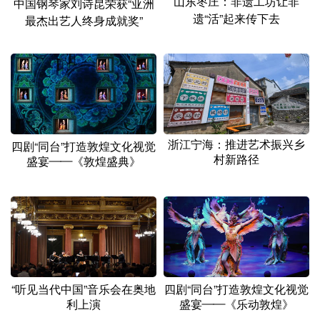
山东枣庄：非遗工坊让非
中国钢琴家刘诗昆荣获“亚洲
遗“活”起来传下去
最杰出艺人终身成就奖”
浙江宁海：推进艺术振兴乡
四剧“同台”打造敦煌文化视觉
村新路径
盛宴——《敦煌盛典》
“听见当代中国”音乐会在奥地
四剧“同台”打造敦煌文化视觉
利上演
盛宴——《乐动敦煌》