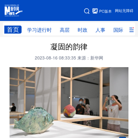
手机版
网站无障碍
PC版本
网站地图
首页
学习进行时
高层
时政
人事
国际
财
凝固的韵律
学习进行时
高层
时政
人事
2023-08-16 08:33:35
来源：新华网
国际
财经
网评
港澳
台湾
思客智库
全球连线
教育
科技
科创
量子
体育
文化
书画
健康
军事
访谈
视频
图片
政务
法律
中央文件
金融
汽车
食品
人居
信息化
数字经济