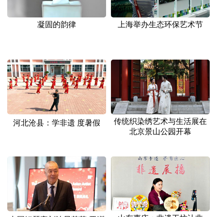
山东
河南
湖北
湖南
广东
广西
海南
重庆
凝固的韵律
上海举办生态环保艺术节
四川
贵州
云南
西藏
陕西
甘肃
青海
宁夏
新疆
内蒙古
黑龙江
多语种频道
传统织染绣艺术与生活展在
河北沧县：学非遗 度暑假
北京景山公园开幕
English
Español
Français
عربى
Русский язык
日本語
한국어
Deutsch
Português