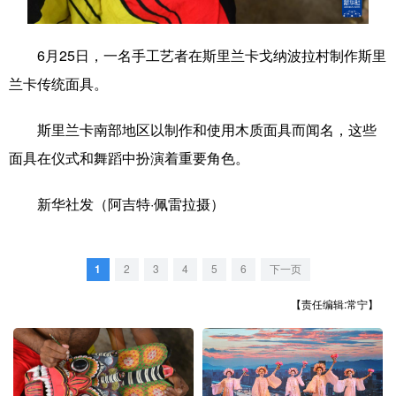
学术中国
乡村振兴
银龄
溯源中国
6月25日，一名手工艺者在斯里兰卡戈纳波拉村制作斯里
城市
旅游
能源
会展
兰卡传统面具。
彩票
娱乐
时尚
悦读
斯里兰卡南部地区以制作和使用木质面具而闻名，这些
公益
一带一路
亚太网
上市公司
面具在仪式和舞蹈中扮演着重要角色。
文化产业
新华社发（阿吉特·佩雷拉摄）
地方频道
1
2
3
4
5
6
下一页
北京
天津
河北
山西
【责任编辑:常宁】
辽宁
吉林
上海
江苏
浙江
安徽
福建
江西