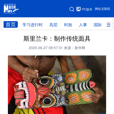
手机版
网站无障碍
PC版本
网站地图
首页
学习进行时
高层
时政
人事
国际
财
斯里兰卡：制作传统面具
学习进行时
高层
时政
人事
2025-06-27 08:57:31
来源：新华网
国际
财经
网评
港澳
台湾
思客智库
全球连线
教育
科技
科创
量子
体育
文化
书画
健康
军事
访谈
视频
图片
政务
法律
中央文件
金融
汽车
食品
人居
信息化
数字经济