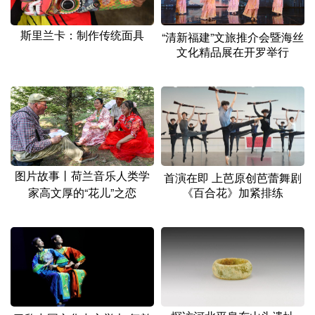
山东
河南
湖北
湖南
广东
广西
海南
重庆
斯里兰卡：制作传统面具
“清新福建”文旅推介会暨海丝
文化精品展在开罗举行
四川
贵州
云南
西藏
陕西
甘肃
青海
宁夏
新疆
内蒙古
黑龙江
多语种频道
图片故事丨荷兰音乐人类学
首演在即 上芭原创芭蕾舞剧
家高文厚的“花儿”之恋
《百合花》加紧排练
English
Español
Français
عربى
Русский язык
日本語
한국어
Deutsch
Português