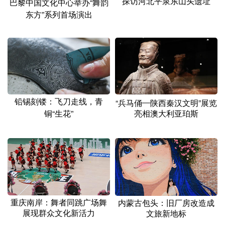
探访河北平泉东山头遗址
巴黎中国文化中心举办“舞韵
东方”系列首场演出
铅锡刻镂：飞刀走线，青
“兵马俑—陕西秦汉文明”展览
铜“生花”
亮相澳大利亚珀斯
重庆南岸：舞者同跳广场舞
内蒙古包头：旧厂房改造成
展现群众文化新活力
文旅新地标