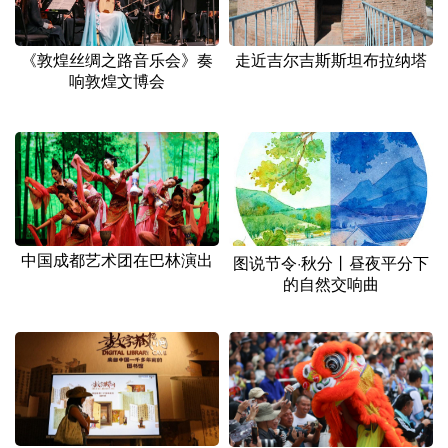
《敦煌丝绸之路音乐会》奏
走近吉尔吉斯斯坦布拉纳塔
响敦煌文博会
中国成都艺术团在巴林演出
图说节令·秋分丨昼夜平分下
的自然交响曲