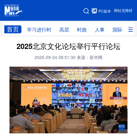
手机版
网站无障碍
PC版本
网站地图
首页
学习进行时
高层
时政
人事
国际
财
2025北京文化论坛举行平行论坛
学习进行时
高层
时政
人事
2025-09-24 08:51:30
来源：新华网
国际
财经
网评
港澳
台湾
思客智库
全球连线
教育
科技
科创
量子
体育
文化
书画
健康
军事
访谈
视频
图片
政务
法律
中央文件
金融
汽车
食品
人居
信息化
数字经济