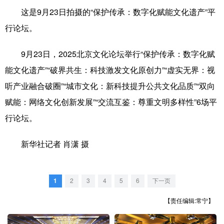
这是9月23日拍摄的“保护传承：数字化赋能文化遗产”平
学术中国
乡村振兴
银龄
溯源中国
行论坛。
城市
旅游
能源
会展
9月23日，2025北京文化论坛举行“保护传承：数字化赋
彩票
娱乐
时尚
悦读
能文化遗产”“破界共生：科技激发文化原创力”“虚实无界：视
公益
一带一路
亚太网
上市公司
听产业融合破圈”“城市文化：新科技提升公共文化品质”“双向
赋能：网络文化创新发展”“交流互鉴：尊重文明多样性”6场平
文化产业
行论坛。
地方频道
新华社记者 肖潇 摄
北京
天津
河北
山西
1
2
3
4
5
6
下一页
辽宁
吉林
上海
江苏
【责任编辑:常宁】
浙江
安徽
福建
江西