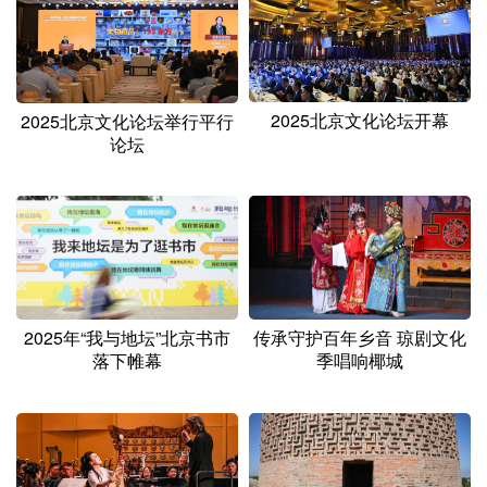
山东
河南
湖北
湖南
广东
广西
海南
重庆
四川
贵州
云南
西藏
2025北京文化论坛开幕
2025北京文化论坛举行平行
陕西
甘肃
青海
宁夏
论坛
新疆
内蒙古
黑龙江
多语种频道
English
Español
Français
عربى
2025年“我与地坛”北京书市
传承守护百年乡音 琼剧文化
落下帷幕
季唱响椰城
Русский язык
日本語
한국어
Deutsch
Português