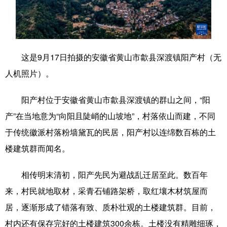
学术中国
乡村振兴
银龄
溯源中国
城市
旅游
能源
会展
这是9月17日拍摄的安徽省黄山市歙县深渡镇阳产村（无
彩票
娱乐
时尚
悦读
人机照片）。
公益
一带一路
亚太网
上市公司
阳产村位于安徽省黄山市歙县深渡镇的群山之间，“阳
文化产业
产”在当地意为“向阳且陡峭的山坡地”，村落依山而建，不同
于传统徽派村落粉墙黛瓦的民居，阳产村以连绵数百栋的土
地方频道
楼建筑群而闻名。
北京
天津
河北
山西
相传明末清初，阳产先民为避战乱迁居至此。数百年
辽宁
吉林
上海
江苏
来，村民就地取材，采青石铺路架桥，取红壤木材筑屋而
居，逐渐形成了错落有致、质朴壮观的土楼建筑群。目前，
浙江
安徽
福建
江西
村内还有保存完好的土楼建筑300余栋。土楼没有精雕细琢，