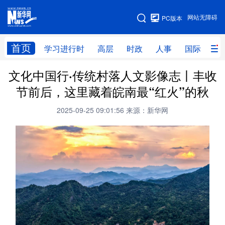
手机版
网站无障碍
PC版本
网站地图
首页
学习进行时
高层
时政
人事
国际
财
文化中国行·传统村落人文影像志丨丰收
学习进行时
高层
时政
人事
节前后，这里藏着皖南最“红火”的秋
国际
财经
网评
港澳
2025-09-25 09:01:56
来源：新华网
台湾
思客智库
全球连线
教育
科技
科创
量子
体育
文化
书画
健康
军事
访谈
视频
图片
政务
法律
中央文件
金融
汽车
食品
人居
信息化
数字经济