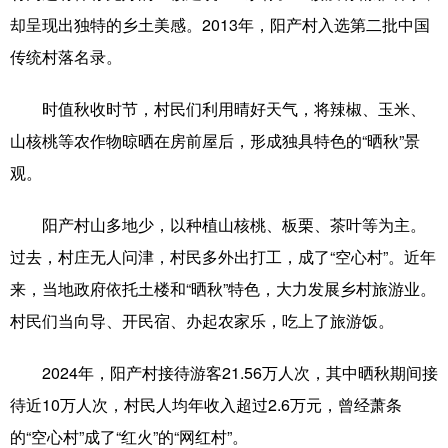
山东
河南
湖北
湖南
却呈现出独特的乡土美感。2013年，阳产村入选第二批中国
广东
广西
海南
重庆
传统村落名录。
四川
贵州
云南
西藏
时值秋收时节，村民们利用晴好天气，将辣椒、玉米、
陕西
甘肃
青海
宁夏
山核桃等农作物晾晒在房前屋后，形成独具特色的“晒秋”景
新疆
内蒙古
黑龙江
观。
阳产村山多地少，以种植山核桃、板栗、茶叶等为主。
多语种频道
过去，村庄无人问津，村民多外出打工，成了“空心村”。近年
来，当地政府依托土楼和“晒秋”特色，大力发展乡村旅游业。
English
Español
Français
عربى
村民们当向导、开民宿、办起农家乐，吃上了旅游饭。
Русский язык
日本語
한국어
2024年，阳产村接待游客21.56万人次，其中晒秋期间接
Deutsch
Português
待近10万人次，村民人均年收入超过2.6万元，曾经萧条
的“空心村”成了“红火”的“网红村”。