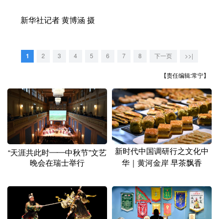
新华社记者 黄博涵 摄
1
2
3
4
5
6
7
8
下一页
>>|
【责任编辑:常宁】
新时代中国调研行之文化中
“天涯共此时——中秋节”文艺
晚会在瑞士举行
华｜黄河金岸 早茶飘香