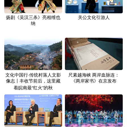
扬剧《吴汉三杀》亮相维也
关公文化引游人
纳
尺素越海峡 两岸血脉连：
文化中国行·传统村落人文影
《两岸家书》在京发布
像志丨丰收节前后，这里藏
着皖南最“红火”的秋