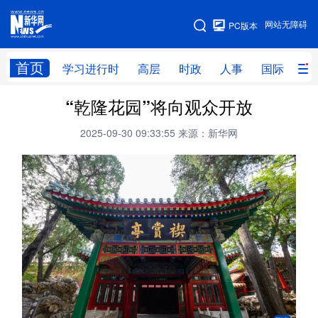
手机版
网站无障碍
PC版本
网站地图
首页
学习进行时
高层
时政
人事
国际
财
“乾隆花园”将向观众开放
学习进行时
高层
时政
人事
2025-09-30 09:33:55
来源：新华网
国际
财经
网评
港澳
台湾
思客智库
全球连线
教育
科技
科创
量子
体育
文化
书画
健康
军事
访谈
视频
图片
政务
法律
中央文件
金融
汽车
食品
人居
信息化
数字经济