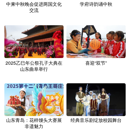
中柬中秋晚会促进两国文化
学府诗韵诵中秋
交流
2025乙巳年公祭孔子大典在
喜迎“双节”
山东曲阜举行
山东青岛：花样馒头大赛展
经典音乐剧绽放校园舞台
非遗魅力