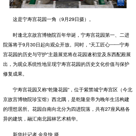
学术中国
乡村振兴
银龄
溯源中国
这是宁寿宫花园一角（9月29日摄）。
城市
旅游
能源
会展
时逢北京故宫博物院百年华诞，宁寿宫花园第一、二进
彩票
娱乐
时尚
悦读
院落将于9月30日起向观众开放。同时，“天工匠心——宁寿
公益
一带一路
亚太网
上市公司
宫花园的历史与守护”主题展览将在花园遂初堂及东西配殿展
文化产业
出，为观众系统性地呈现宁寿宫花园的历史文化价值与保护
修复成果。
地方频道
宁寿宫花园又称“乾隆花园”，位于紫禁城宁寿宫区（今北
京故宫博物院珍宝馆）西北隅，是乾隆皇帝为晚年生活构建
北京
天津
河北
山西
的理想居所。花园自南向北分为四进院落，共有27座风格各
辽宁
吉林
上海
江苏
异的建筑，融汇南北园林艺术精华。
浙江
安徽
福建
江西
新华社记者 金良快 摄