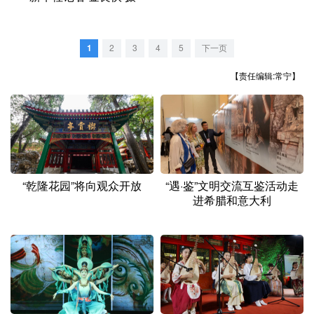
山东
河南
湖北
湖南
广东
广西
海南
重庆
1
2
3
4
5
下一页
四川
贵州
云南
西藏
【责任编辑:常宁】
陕西
甘肃
青海
宁夏
新疆
内蒙古
黑龙江
多语种频道
“乾隆花园”将向观众开放
“遇·鉴”文明交流互鉴活动走
进希腊和意大利
English
Español
Français
عربى
Русский язык
日本語
한국어
Deutsch
Português