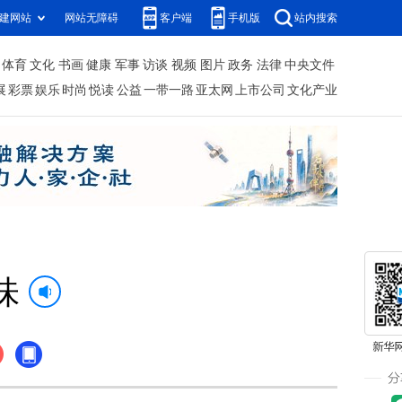
建网站
网站无障碍
客户端
手机版
站内搜索
体育
文化
书画
健康
军事
访谈
视频
图片
政务
法律
中央文件
展
彩票
娱乐
时尚
悦读
公益
一带一路
亚太网
上市公司
文化产业
味