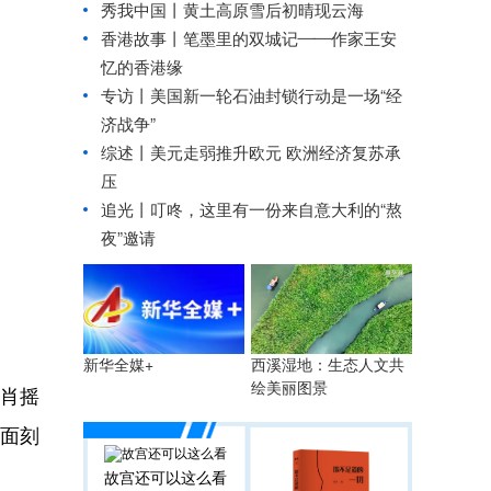
秀我中国丨
黄土高原雪后初晴现云海
香港故事丨
笔墨里的双城记——作家王安
忆的香港缘
专访丨美国新一轮石油封锁行动是一场“经
济战争”
综述丨美元走弱推升欧元 欧洲经济复苏承
压
追光丨
叮咚，这里有一份来自意大利的“熬
夜”邀请
西溪湿地：生态人文共
新华全媒+
绘美丽图景
肖摇
面刻
故宫还可以这么看