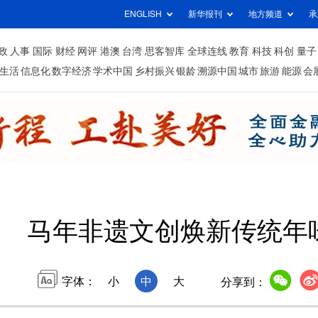
ENGLISH
新华报刊
地方频道
承
政
人事
国际
财经
网评
港澳
台湾
思客智库
全球连线
教育
科技
科创
量子
生活
信息化
数字经济
学术中国
乡村振兴
银龄
溯源中国
城市
旅游
能源
会
马年非遗文创焕新传统年
字体：
小
中
大
分享到：