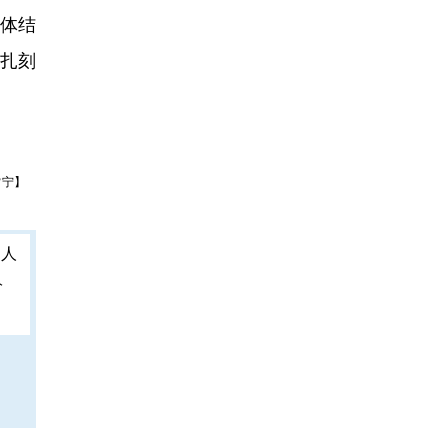
体结
扎刻
常宁】
人