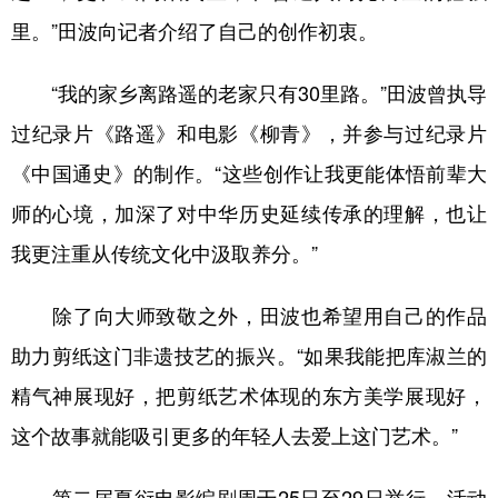
山东
河南
湖北
湖南
里。”田波向记者介绍了自己的创作初衷。
广东
广西
海南
重庆
“我的家乡离路遥的老家只有30里路。”田波曾执导
四川
贵州
云南
西藏
过纪录片《路遥》和电影《柳青》，并参与过纪录片
陕西
甘肃
青海
宁夏
《中国通史》的制作。“这些创作让我更能体悟前辈大
新疆
内蒙古
黑龙江
师的心境，加深了对中华历史延续传承的理解，也让
我更注重从传统文化中汲取养分。”
多语种频道
除了向大师致敬之外，田波也希望用自己的作品
English
Español
Français
عربى
助力剪纸这门非遗技艺的振兴。“如果我能把库淑兰的
Русский язык
日本語
한국어
精气神展现好，把剪纸艺术体现的东方美学展现好，
Deutsch
Português
这个故事就能吸引更多的年轻人去爱上这门艺术。”