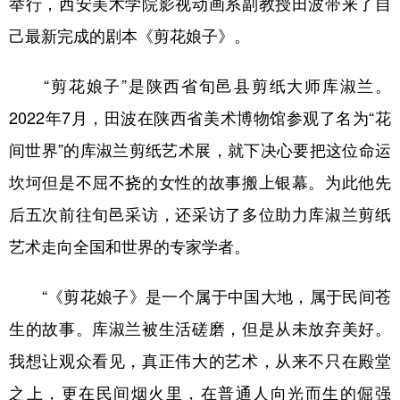
举行，西安美术学院影视动画系副教授田波带来了自
己最新完成的剧本《剪花娘子》。
学术中国
乡村振兴
银龄
溯源中国
城市
旅游
能源
会展
“剪花娘子”是陕西省旬邑县剪纸大师库淑兰。
彩票
娱乐
时尚
悦读
2022年7月，田波在陕西省美术博物馆参观了名为“花
公益
一带一路
亚太网
上市公司
间世界”的库淑兰剪纸艺术展，就下决心要把这位命运
坎坷但是不屈不挠的女性的故事搬上银幕。为此他先
文化产业
后五次前往旬邑采访，还采访了多位助力库淑兰剪纸
艺术走向全国和世界的专家学者。
地方频道
北京
天津
河北
山西
“《剪花娘子》是一个属于中国大地，属于民间苍
生的故事。库淑兰被生活磋磨，但是从未放弃美好。
辽宁
吉林
上海
江苏
我想让观众看见，真正伟大的艺术，从来不只在殿堂
浙江
安徽
福建
江西
之上，更在民间烟火里，在普通人向光而生的倔强