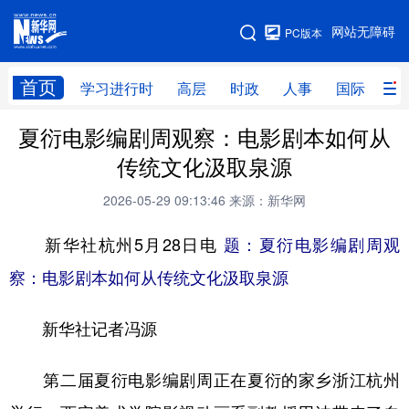
手机版
网站无障碍
PC版本
网站地图
首页
学习进行时
高层
时政
人事
国际
财
夏衍电影编剧周观察：电影剧本如何从
学习进行时
高层
时政
人事
传统文化汲取泉源
国际
财经
网评
港澳
2026-05-29 09:13:46
来源：新华网
台湾
思客智库
全球连线
教育
新华社杭州5月28日电
题：夏衍电影编剧周观
科技
科创
量子
体育
察：电影剧本如何从传统文化汲取泉源
文化
书画
健康
军事
新华社记者冯源
访谈
视频
图片
政务
法律
中央文件
金融
汽车
第二届夏衍电影编剧周正在夏衍的家乡浙江杭州
食品
人居
信息化
数字经济