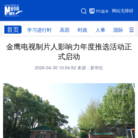
手机版
网站无障碍
PC版本
网站地图
首页
学习进行时
高层
时政
人事
国际
财
金鹰电视制片人影响力年度推选活动正
学习进行时
高层
时政
人事
式启动
国际
财经
网评
港澳
2026-04-30 10:54:52
来源：新华社
台湾
思客智库
全球连线
教育
科技
科创
量子
体育
文化
书画
健康
军事
访谈
视频
图片
政务
法律
中央文件
金融
汽车
食品
人居
信息化
数字经济