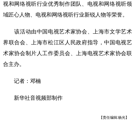
山东
河南
湖北
湖南
视和网络视听行业优秀制作团队、电视和网络视听领
域匠心人物、电视和网络视听行业新锐人物等荣誉。
广东
广西
海南
重庆
四川
贵州
云南
西藏
该活动由中国电视艺术家协会、上海市文学艺术
陕西
甘肃
青海
宁夏
界联合会、上海市松江区人民政府指导，中国电视艺
新疆
内蒙古
黑龙江
术家协会制片人工作委员会、上海电视艺术家协会联
合主办。
多语种频道
记者：邓楠
English
Español
Français
عربى
新华社音视频部制作
Русский язык
日本語
한국어
Deutsch
Português
【责任编辑:杨光】