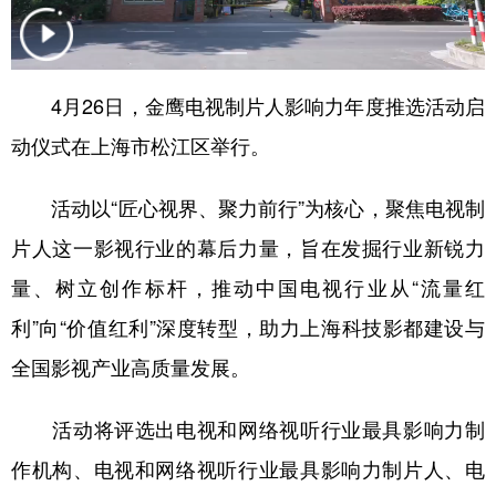
学术中国
乡村振兴
银龄
溯源中国
城市
旅游
能源
会展
4月26日，金鹰电视制片人影响力年度推选活动启
彩票
娱乐
时尚
悦读
动仪式在上海市松江区举行。
公益
一带一路
亚太网
上市公司
活动以“匠心视界、聚力前行”为核心，聚焦电视制
文化产业
片人这一影视行业的幕后力量，旨在发掘行业新锐力
量、树立创作标杆，推动中国电视行业从“流量红
地方频道
利”向“价值红利”深度转型，助力上海科技影都建设与
北京
天津
河北
山西
全国影视产业高质量发展。
辽宁
吉林
上海
江苏
活动将评选出电视和网络视听行业最具影响力制
浙江
安徽
福建
江西
作机构、电视和网络视听行业最具影响力制片人、电