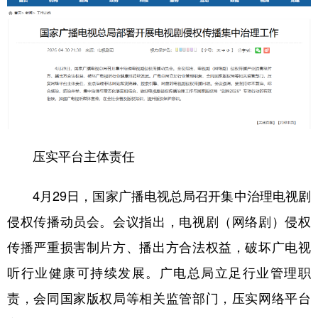
学术中国
乡村振兴
银龄
溯源中国
城市
旅游
能源
会展
彩票
娱乐
时尚
悦读
公益
一带一路
亚太网
上市公司
文化产业
压实平台主体责任
4月29日，国家广播电视总局召开集中治理电视剧
地方频道
侵权传播动员会。会议指出，电视剧（网络剧）侵权
北京
天津
河北
山西
传播严重损害制片方、播出方合法权益，破坏广电视
辽宁
吉林
上海
江苏
听行业健康可持续发展。广电总局立足行业管理职
浙江
安徽
福建
江西
责，会同国家版权局等相关监管部门，压实网络平台