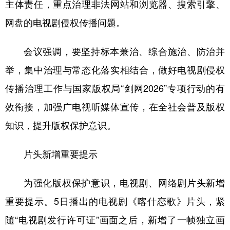
山东
河南
湖北
湖南
主体责任，重点治理非法网站和浏览器、搜索引擎、
网盘的电视剧侵权传播问题。
广东
广西
海南
重庆
四川
贵州
云南
西藏
会议强调，要坚持标本兼治、综合施治、防治并
陕西
甘肃
青海
宁夏
举，集中治理与常态化落实相结合，做好电视剧侵权
传播治理工作与国家版权局“剑网2026”专项行动的有
新疆
内蒙古
黑龙江
效衔接，加强广电视听媒体宣传，在全社会普及版权
知识，提升版权保护意识。
多语种频道
English
Español
Français
عربى
片头新增重要提示
Русский язык
日本語
한국어
为强化版权保护意识，电视剧、网络剧片头新增
Deutsch
Português
重要提示。5日播出的电视剧《喀什恋歌》片头，紧
随“电视剧发行许可证”画面之后，新增了一帧独立画