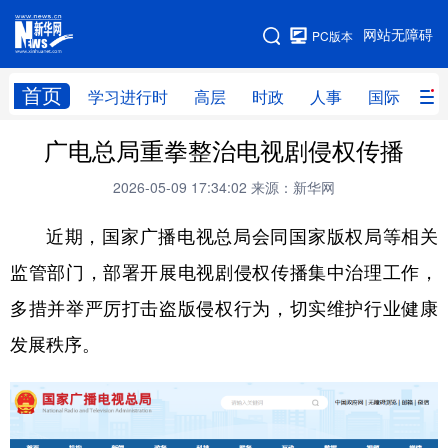
手机版
网站无障碍
PC版本
网站地图
首页
学习进行时
高层
时政
人事
国际
财
广电总局重拳整治电视剧侵权传播
学习进行时
高层
时政
人事
2026-05-09 17:34:02
来源：新华网
国际
财经
网评
港澳
近期，国家广播电视总局会同国家版权局等相关
台湾
思客智库
全球连线
教育
监管部门，部署开展电视剧侵权传播集中治理工作，
科技
科创
量子
体育
多措并举严厉打击盗版侵权行为，切实维护行业健康
文化
书画
健康
军事
发展秩序。
访谈
视频
图片
政务
法律
中央文件
金融
汽车
食品
人居
信息化
数字经济