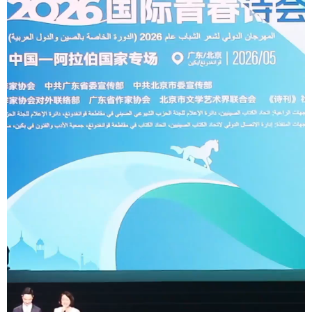
学术中国
乡村振兴
银龄
溯源中国
城市
旅游
能源
会展
彩票
娱乐
时尚
悦读
公益
一带一路
亚太网
上市公司
文化产业
地方频道
北京
天津
河北
山西
辽宁
吉林
上海
江苏
浙江
安徽
福建
江西