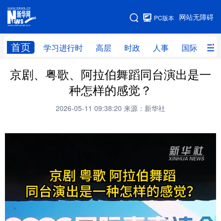
手机版
网站无障碍
PC版本
网站地图
首页
学习进行时
高层
时政
人事
国际
财
京剧、粤歌、阿拉伯舞蹈同台演出是一
学习进行时
高层
时政
人事
种怎样的感觉？
国际
财经
网评
港澳
2026-05-11 09:38:20
来源：新华社
台湾
思客智库
全球连线
教育
科技
科创
量子
体育
文化
书画
健康
军事
访谈
视频
图片
政务
法律
中央文件
金融
汽车
食品
人居
信息化
数字经济