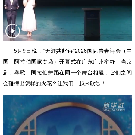
山东
河南
湖北
湖南
广东
广西
海南
重庆
四川
贵州
云南
西藏
陕西
甘肃
青海
宁夏
5月9日晚，“天涯共此诗”2026国际青春诗会（中
新疆
内蒙古
黑龙江
国－阿拉伯国家专场）开幕式在广东广州举办。当京
剧、粤歌、阿拉伯舞蹈在同一个舞台相遇，它们之间
多语种频道
会碰撞出怎样的火花？让我们一起来欣赏！
English
Español
Français
عربى
Русский язык
日本語
한국어
Deutsch
Português