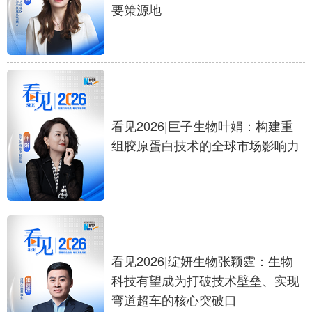
要策源地
学术中国
乡村振兴
银龄
溯源中国
城市
旅游
能源
会展
彩票
娱乐
时尚
悦读
公益
一带一路
亚太网
上市公司
看见2026|巨子生物叶娟：构建重
组胶原蛋白技术的全球市场影响力
文化产业
地方频道
北京
天津
河北
山西
辽宁
吉林
上海
江苏
看见2026|绽妍生物张颖霆：生物
科技有望成为打破技术壁垒、实现
浙江
安徽
福建
江西
弯道超车的核心突破口