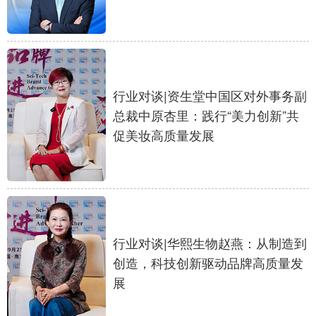
山东
河南
湖北
湖南
广东
广西
海南
重庆
四川
贵州
云南
西藏
行业对谈|资生堂中国区对外事务副
陕西
甘肃
青海
宁夏
总裁中原杏里：践行“美力创新”共
新疆
内蒙古
黑龙江
促美妆高质量发展
多语种频道
English
Español
Français
عربى
Русский язык
日本語
한국어
行业对谈|华熙生物赵燕：从制造到
创造，科技创新驱动品牌高质量发
Deutsch
Português
展