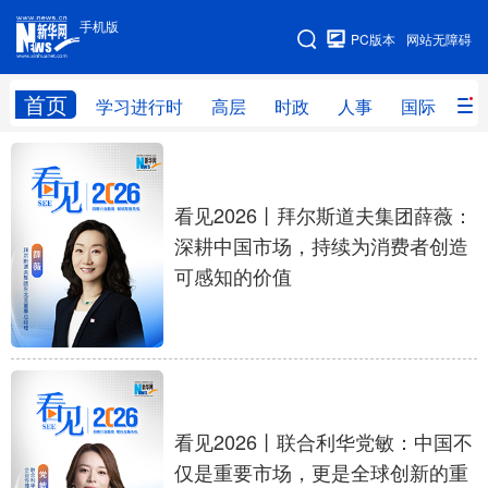
手机版
手机版
PC版本
网站无障碍
网站地图
首页
学习进行时
高层
时政
人事
国际
财
学习进行时
高层
时政
人事
国际
财经
网评
港澳
看见2026丨拜尔斯道夫集团薛薇：
深耕中国市场，持续为消费者创造
台湾
思客智库
全球连线
教育
可感知的价值
科技
科创
量子
体育
文化
书画
健康
军事
访谈
视频
图片
政务
看见2026丨联合利华党敏：中国不
法律
中央文件
金融
汽车
仅是重要市场，更是全球创新的重
食品
人居
信息化
数字经济