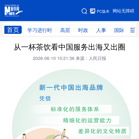
手机版
网站无障碍
PC版本
网站地图
首页
学习进行时
高层
时政
人事
国际
财
从一杯茶饮看中国服务出海又出圈
学习进行时
高层
时政
人事
2026-06-10 10:21:36
来源：人民日报
国际
财经
网评
港澳
台湾
思客智库
全球连线
教育
科技
科创
量子
体育
文化
书画
健康
军事
访谈
视频
图片
政务
法律
中央文件
金融
汽车
食品
人居
信息化
数字经济