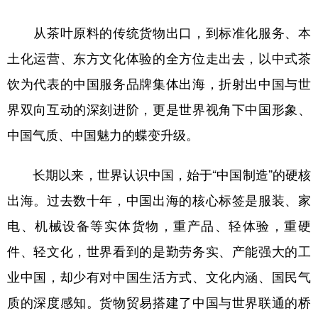
山东
河南
湖北
湖南
从茶叶原料的传统货物出口，到标准化服务、本
广东
广西
海南
重庆
土化运营、东方文化体验的全方位走出去，以中式茶
四川
贵州
云南
西藏
饮为代表的中国服务品牌集体出海，折射出中国与世
陕西
甘肃
青海
宁夏
界双向互动的深刻进阶，更是世界视角下中国形象、
新疆
内蒙古
黑龙江
中国气质、中国魅力的蝶变升级。
长期以来，世界认识中国，始于“中国制造”的硬核
多语种频道
出海。过去数十年，中国出海的核心标签是服装、家
English
Español
Français
عربى
电、机械设备等实体货物，重产品、轻体验，重硬
Русский язык
日本語
한국어
件、轻文化，世界看到的是勤劳务实、产能强大的工
Deutsch
Português
业中国，却少有对中国生活方式、文化内涵、国民气
质的深度感知。货物贸易搭建了中国与世界联通的桥