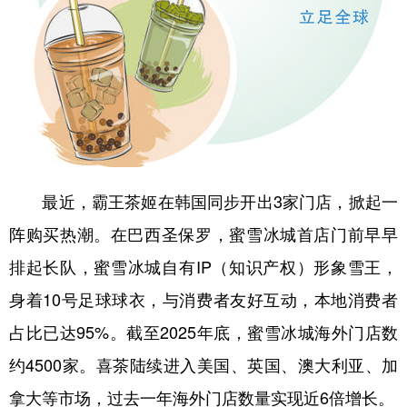
学术中国
乡村振兴
银龄
溯源中国
城市
旅游
能源
会展
彩票
娱乐
时尚
悦读
公益
一带一路
亚太网
上市公司
文化产业
最近，霸王茶姬在韩国同步开出3家门店，掀起一
阵购买热潮。在巴西圣保罗，蜜雪冰城首店门前早早
地方频道
排起长队，蜜雪冰城自有IP（知识产权）形象雪王，
北京
天津
河北
山西
身着10号足球球衣，与消费者友好互动，本地消费者
占比已达95%。截至2025年底，蜜雪冰城海外门店数
辽宁
吉林
上海
江苏
约4500家。喜茶陆续进入美国、英国、澳大利亚、加
浙江
安徽
福建
江西
拿大等市场，过去一年海外门店数量实现近6倍增长。