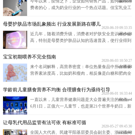
今年以来，疫情之下，企业如何销售产品，如何赢得消
undefined
费者的心，成为奶业行业的一个热点话题。佳宝乳业工
业园员工轮休上岗，开足马力，加班加点满足产量需
求，佳宝物流300余辆冷链配送车辆满足省内各地乳制
母婴护肤品市场乱象频出 行业发展新路在哪儿
品配送，保证省内3000余家超市门店的新鲜乳制品供应
2020-06-19 09:33:35
近几年，随着消费升级，消费者对护肤安全意识逐步提
undefined
需求。
高，特别是母婴类护肤品认知的迅速普及，使行业得到
前所未有的发展。不过，需要注意的是，由于缺乏行业
统一标准，有不少母婴护肤品频被曝出含有荧光剂、重
宝宝初期喂养不完全指南
金属超标、滥用激素抗生素等，给消费者带来诸多隐
2020-06-03 10:50:27
来个名词解释，高营养密度：单位热量食品中所含重要
undefined
忧。
营养素浓度高，比如奶和瘦肉，相反像是白糖和肥肉全
是热量几乎没什么其他营养，就属于低营养密度。也就
是说，制作辅食的食材要选营养密度高的食物，哪些食
学龄前儿童膳食营养不均衡 合理膳食行为亟待引导
物满足这个要求呢，7-24月龄平衡膳食宝塔里找找看。
2020-06-01 16:33:44
一直以来，儿童营养健康问题是大众普遍关注的焦点。
undefined
6月1日，正值六一儿童节，也是第21个世界牛奶日，新
华网携手中国乳制品工业协会、伊利QQ星以“关注儿童
营养健康 提升乳制品科学认知”为主题，开展2020世界
让母乳代用品监管有法可依 有标准可循
牛奶日·关注儿童营养健康研讨会。
2020-05-27 09:45:30
全国人大代表、民建平阳基层委员会副主委、浙江温州
undefined