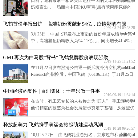
日前，随着最后一箱从美国运往中国的无苯丙氨酸配方
undefined
奶粉寄出，一场面向中国PKU宝宝(患有苯丙酮尿症的
特殊婴儿)的紧急救援行动终于画上了句号。一个月
前，新冠肺炎疫情在中国肆虐时，美赞臣中国接到来自
飞鹤首份年报出炉：高端奶粉贡献超94亿，疫情影响有限
七色堇罕见病联盟的一条求助信息——受疫情下物流受
2020-03-24 09:53:28
3月23日，中国飞鹤发布上市后的首份年度成绩单。其
undefined
阻的影响，中国一批苯丙酮尿症宝宝正面临“断粮”危
中，高端婴配奶粉收入为94.11亿元，同比增长41.4%；
机。
普通婴配奶粉收入为31.27亿元，同比增长23%；其他乳
制品收入为6.05亿元，同比增长10%。
GMT再次为白马股“背书” 飞鹤复牌股价表现强劲
2019-11-25 11:21:52
在11月22日发布澄清公告逐一驳斥境外沽空机构GMT
undefined
Research的指控后，中国飞鹤（06186.HK）于11月25日
上午9点恢复买卖，开盘价为6.31港元。开盘仅五分
钟，公司股价最高涨至6.66港元，较停牌前收盘价6.28
中国经济的韧性 | 百润集团：十年只做一件事
港元上涨6.05%。截至发稿，中国飞鹤盘中最高达6.88
2019-09-19 11:34:14
在古时，有工艺专长的人被称之为“匠人”，手工匠人用
undefined
港元，涨幅9.55%。
他们精湛的技艺为社会发展进步奠定了基础，从这些优
秀的匠人身上可以感受到可贵的精神品质，这就是“工
匠精神”。
释放超萌力 飞鹤携手萌运会掀起萌娃运动风潮
2019-10-28 09:26:57
10月25-27日，由飞鹤乳业总冠名，京东超市和爱婴岛
undefined