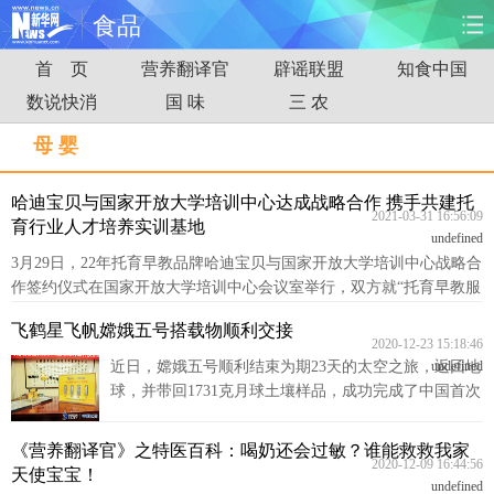
食品
首 页
营养翻译官
辟谣联盟
知食中国
首页
时政
国际
财经
数说快消
国 味
三 农
娱乐
体育
人事
教育
母 婴
时尚
思客
地方
法治
哈迪宝贝与国家开放大学培训中心达成战略合作 携手共建托
2021-03-31 16:56:09
育行业人才培养实训基地
undefined
港澳
台湾
华人
汽车
3月29日，22年托育早教品牌哈迪宝贝与国家开放大学培训中心战略合
作签约仪式在国家开放大学培训中心会议室举行，双方就“托育早教服
科技
能源
房产
公司
务业从业人员岗位能力与职业技能培训项目管理中心授权服务”达成合
飞鹤星飞帆嫦娥五号搭载物顺利交接
作。
2020-12-23 15:18:46
图片
视频
彩票
食品
近日，嫦娥五号顺利结束为期23天的太空之旅，返回地
undefined
球，并带回1731克月球土壤样品，成功完成了中国首次
月球采样返回任务。在此次备受全球关注的揽月征程
旅游
健康
信息化
数据
上，中国飞鹤旗下婴幼儿配方产品星飞帆成为嫦娥五号
《营养翻译官》之特医百科：喝奶还会过敏？谁能救救我家
搭载物。
2020-12-09 16:44:56
金融
公益
军事
无人机
天使宝宝！
undefined