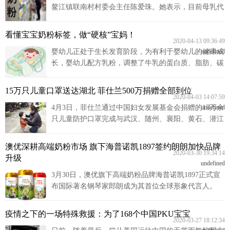
鳌江镇联南村村委会主任陈爱珠。她表示，目前母乳代
用品监管方面存在经营监管缺乏法律支撑、监管标准不
健全、监管责任落实不到位、监管部门权能分散等问
看懂宝宝奶粉标签，做“硬核”宝妈！
题。
2020-04-13 09:36:49
婴幼儿正处于生长发育阶段，为有利于婴幼儿的健康成
undefined
长，婴幼儿配方乳粉，调整了牛乳的蛋白质、脂肪、碳
水化合物的比例及构成，添加矿物质、维生素、微量成
分，综合起来有几十种营养素。
15万只儿童口罩送达湖北 菲仕兰500万捐赠全部到位
2020-04-03 14:07:59
4月3日，菲仕兰通过中国妇女发展基金会捐赠的15万余
undefined
只儿童防护口罩完成与武汉、随州、襄阳、黄石、潜江
等地区的交接，通过当地妇联、湖北省妇幼保健院、湖
北省早教托育协会等机构发放到位，用于帮助加强当地
澳优深耕高端奶粉市场 旗下海普诺凯1897签约朗朗加快品牌
儿童日常防护。
2020-03-30 19:34:14
升级
undefined
3月30日，澳优旗下高端奶粉品牌海普诺凯1897正式宣
布国际著名钢琴家郎朗成为其首位全球形象代言人。
疫情之下的一场特殊救援：为了168个中国PKU宝宝
2020-03-27 18:12:34