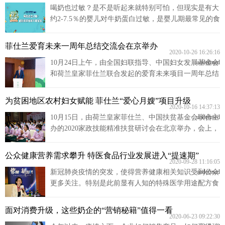
喝奶也过敏？是不是听起来就特别可怕，但现实是有大
富媒体
摄影
新华广播
约2-7.5％的婴儿对牛奶蛋白过敏，是婴儿期最常见的食
物过敏之一。什么是牛奶蛋白过敏，身为父母您要怎么
做呢？
新华电视中文
新华电视英文
返回PC
菲仕兰爱育未来一周年总结交流会在京举办
2020-10-26 16:26:16
10月24日上午，由全国妇联指导、中国妇女发展基金会
undefined
和荷兰皇家菲仕兰联合发起的爱育未来项目一周年总结
交流会在京举办。会上还举行了爱育未来项目第二年捐
赠仪式。十届全国妇联副主席、书记处书记、中国妇女
为贫困地区农村妇女赋能 菲仕兰“爱心月嫂”项目升级
发展基金会理事长甄砚，中国妇女发展基金会副理事长
2020-10-16 14:37:13
10月15日，由荷兰皇家菲仕兰、中国扶贫基金会联合主
undefined
兼秘书长张建岷，荷兰皇家菲仕兰中国高级副总裁杨国
办的2020家政技能精准扶贫研讨会在北京举办，会上，
超等领导嘉宾出席活动。
持续四年的“爱心月嫂”项目同期升级，项目将针对产后
心理问题高发的社会现象，增设“应对孕产妇心理健
公众健康营养需求攀升 特医食品行业发展进入“提速期”
康”等专业系统课程培训，以提升月嫂综合服务质量和
2020-09-28 11:16:05
新冠肺炎疫情的突发，使得营养健康相关知识受到公众
undefined
专业化竞争力，进一步满足多元化的社会需求。
更多关注。特别是此前显有人知的特殊医学用途配方食
品（以下简称：特医食品），有调查显示，疫情发生
后，公众及临床医生对特医食品的认知与应用有所提
面对消费升级，这些奶企的“营销秘籍”值得一看
升，特医食品行业发展进入提速期。
2020-06-23 09:22:30