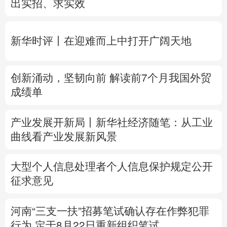
创新涌动，坚韧向前 解读前7个月我国外贸
多语种频道
成绩单
English
Español
Français
عربى
产业发展开新局丨
新华社经济随笔：从工业
Русский язык
日本語
한국어
曲线看产业发展新风景
Deutsch
Português
大型个人信息处理者个人信息保护规定公开
征求意见
河南“三支一扶”招募笔试确认存在作弊犯罪
行为
定于8月22日重新组织笔试
专题丨
台风“白海豚”预计在浙闽沿海登陆
浙
闽启动防汛防台风三级应急响应
6省市启动
洪水防御Ⅳ级响应