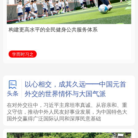
身公共服务体系
中国
法律
中央文件
金融
汽车
学而时习之
学习新语
食品
人居
信息化
数字经济
学术中国
乡村振兴
银龄
溯源中国
以心相交，成其久远——中国元首
外交的世界情怀与大国气派
头条
城市
旅游
能源
会展
在对外交往中，习近平主席坦率真诚、从容亲和、重
义守信，推动中外人民友好事业发展，为中国特色大
彩票
娱乐
时尚
悦读
国外交赢得广泛国际认同和深厚民意基础
公益
一带一路
亚太网
上市公司
文化产业
地方频道