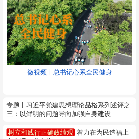
北京
天津
河北
山西
辽宁
吉林
上海
江苏
微视频丨总书记心系全民健身
浙江
安徽
福建
江西
山东
河南
湖北
湖南
专题丨
习近平党建思想理论品格系列述评之
三：以鲜明的问题导向加强自身建设
广东
广西
海南
重庆
四川
贵州
云南
西藏
树立和践行正确政绩观
着力在为民造福上
出实招、求实效
陕西
甘肃
青海
宁夏
新疆
内蒙古
黑龙江
新华时评丨在迎难而上中打开广阔天地