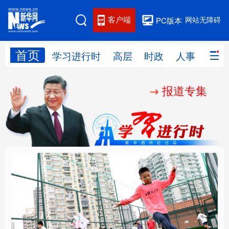
客户端
网站无障碍
PC版本
首页
网站地图
学习进行时
高层
时政
人事
国际
报道专集
学习进行时
高层
时政
人事
国际
财经
网评
港澳
台湾
思客智库
全球连线
教育
科技
科创
量子
体育
文化
书画
健康
军事
构建更高水平的全民健
乐享全民健身 共筑健康
访谈
视频
图片
政务