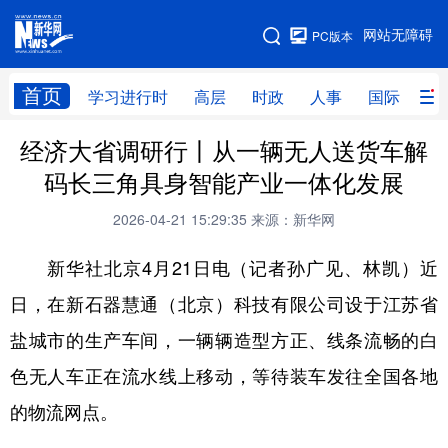
手机版
网站无障碍
PC版本
网站地图
首页
学习进行时
高层
时政
人事
国际
财
经济大省调研行丨从一辆无人送货车解
学习进行时
高层
时政
人事
码长三角具身智能产业一体化发展
国际
财经
网评
港澳
2026-04-21 15:29:35
来源：新华网
台湾
思客智库
全球连线
教育
新华社北京4月21日电（记者孙广见、林凯）近
科技
科创
量子
体育
日，在新石器慧通（北京）科技有限公司设于江苏省
文化
书画
健康
军事
盐城市的生产车间，一辆辆造型方正、线条流畅的白
访谈
视频
图片
政务
色无人车正在流水线上移动，等待装车发往全国各地
法律
中央文件
金融
汽车
的物流网点。
食品
人居
信息化
数字经济