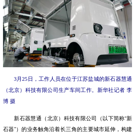
山东
河南
湖北
湖南
广东
广西
海南
重庆
四川
贵州
云南
西藏
陕西
甘肃
青海
宁夏
新疆
内蒙古
黑龙江
多语种频道
3月25日，工作人员在位于江苏盐城的新石器慧通
English
Español
Français
عربى
（北京）科技有限公司生产车间工作。新华社记者 李
Русский язык
日本語
한국어
博 摄
Deutsch
Português
新石器慧通（北京）科技有限公司（以下简称“新
石器”）的业务触角沿着长三角的主要城市延伸，构建