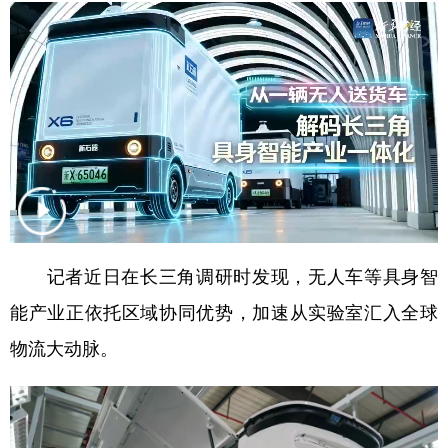
学术中国
乡村振兴
银龄
溯源中国
城市
旅游
能源
会展
彩票
娱乐
时尚
悦读
公益
一带一路
亚太网
上市公司
文化产业
记者近日在长三角调研时发现，无人车等具身智
地方频道
能产业正依托区域协同优势，加速从实验室汇入全球
北京
天津
河北
山西
物流大动脉。
辽宁
吉林
上海
江苏
浙江
安徽
福建
江西