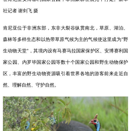
山东
河南
湖北
湖南
社记者
谢剑飞
摄
广东
广西
海南
重庆
四川
贵州
云南
西藏
肯尼亚位于非洲东部，东非大裂谷纵贯南北，草原、湖泊、
陕西
甘肃
青海
宁夏
森林等多样生态和以热带草原气候为主的气候使这里成为
野
“
新疆
内蒙古
黑龙江
生动物天堂
，其境内设有马赛马拉国家保护区、安博赛利国
”
家公园、内罗毕国家公园等数十个国家公园和野生动物保护
多语种频道
区，丰富的野生动物资源吸引着世界各地的游客前来走近自
然、理解自然、守护自然。
English
Español
Français
عربى
Русский язык
日本語
한국어
Deutsch
Português