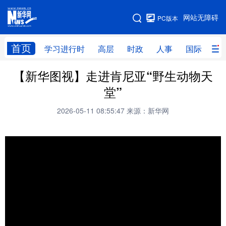
手机版
网站无障碍
PC版本
网站地图
首页
学习进行时
高层
时政
人事
国际
财
【新华图视】走进肯尼亚“野生动物天
学习进行时
高层
时政
人事
堂”
国际
财经
网评
港澳
2026-05-11 08:55:47
来源：新华网
台湾
思客智库
全球连线
教育
科技
科创
量子
体育
文化
书画
健康
军事
访谈
视频
图片
政务
法律
中央文件
金融
汽车
食品
人居
信息化
数字经济