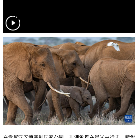
学术中国
乡村振兴
银龄
溯源中国
城市
旅游
能源
会展
彩票
娱乐
时尚
悦读
公益
一带一路
亚太网
上市公司
文化产业
地方频道
北京
天津
河北
山西
辽宁
吉林
上海
江苏
浙江
安徽
福建
江西
在肯尼亚安博塞利国家公园，非洲象群在晨光中行走。
新华