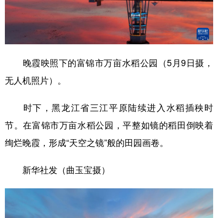
学术中国
乡村振兴
银龄
溯源中国
城市
旅游
能源
会展
彩票
娱乐
时尚
悦读
晚霞映照下的富锦市万亩水稻公园（5月9日摄，
无人机照片）。
公益
一带一路
亚太网
上市公司
文化产业
时下，黑龙江省三江平原陆续进入水稻插秧时
节。在富锦市万亩水稻公园，平整如镜的稻田倒映着
地方频道
绚烂晚霞，形成“天空之镜”般的田园画卷。
北京
天津
河北
山西
新华社发（曲玉宝摄）
辽宁
吉林
上海
江苏
浙江
安徽
福建
江西