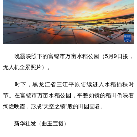
山东
河南
湖北
湖南
广东
广西
海南
重庆
四川
贵州
云南
西藏
陕西
甘肃
青海
宁夏
新疆
内蒙古
黑龙江
晚霞映照下的富锦市万亩水稻公园（5月9日摄，
无人机全景照片）。
多语种频道
时下，黑龙江省三江平原陆续进入水稻插秧时
English
Español
Français
عربى
节。在富锦市万亩水稻公园，平整如镜的稻田倒映着
Русский язык
日本語
한국어
绚烂晚霞，形成“天空之镜”般的田园画卷。
Deutsch
Português
新华社发（曲玉宝摄）