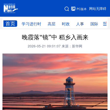
手机版
网站无障碍
PC版本
网站地图
首页
学习进行时
高层
时政
人事
国际
财
晚霞落“镜”中 稻乡入画来
学习进行时
高层
时政
人事
2026-05-21 09:01:07
来源：新华网
国际
财经
网评
港澳
台湾
思客智库
全球连线
教育
科技
科创
量子
体育
文化
书画
健康
军事
访谈
视频
图片
政务
法律
中央文件
金融
汽车
食品
人居
信息化
数字经济