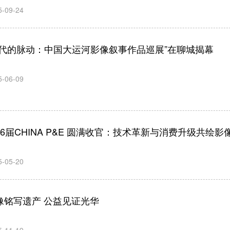
5-09-24
时代的脉动：中国大运河影像叙事作品巡展”在聊城揭幕
5-06-09
26届CHINA P&E 圆满收官：技术革新与消费升级共绘影
5-05-20
像铭写遗产 公益见证光华