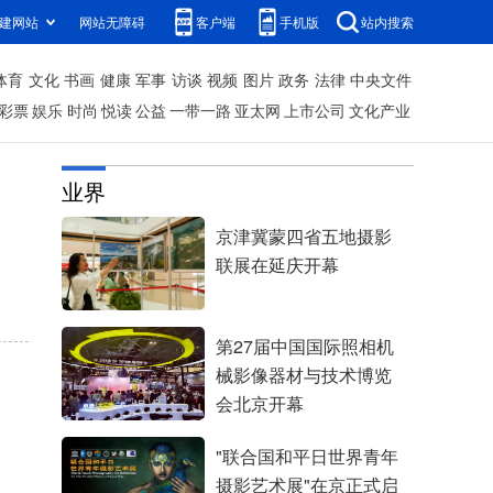
建网站
网站无障碍
客户端
手机版
站内搜索
体育
文化
书画
健康
军事
访谈
视频
图片
政务
法律
中央文件
彩票
娱乐
时尚
悦读
公益
一带一路
亚太网
上市公司
文化产业
业界
京津冀蒙四省五地摄影
联展在延庆开幕
第27届中国国际照相机
械影像器材与技术博览
会北京开幕
"联合国和平日世界青年
摄影艺术展"在京正式启