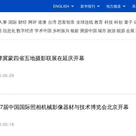
ENGLISH
新华报刊
地方频道
承
人事
国际
财经
网评
港澳
台湾
思客智库
全球连线
教育
科技
科创
量子
活
信息化
数字经济
学术中国
乡村振兴
银龄
溯源中国
城市
旅游
能源
会展
津冀蒙四省五地摄影联展在延庆开幕
6-06-29
27届中国国际照相机械影像器材与技术博览会北京开幕
6-05-18