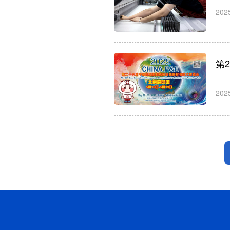
202
第
202