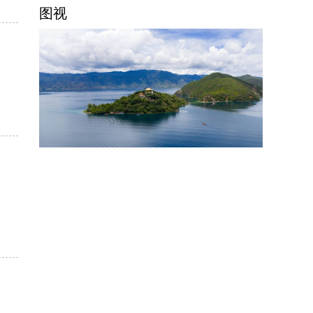
图视
【新华图视】波光镜影显生趣 镜头中的泸沽
湖
【新华图