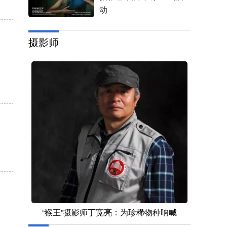
动
摄影师
“猴王”摄影师丁宽亮：为珍稀物种呐喊