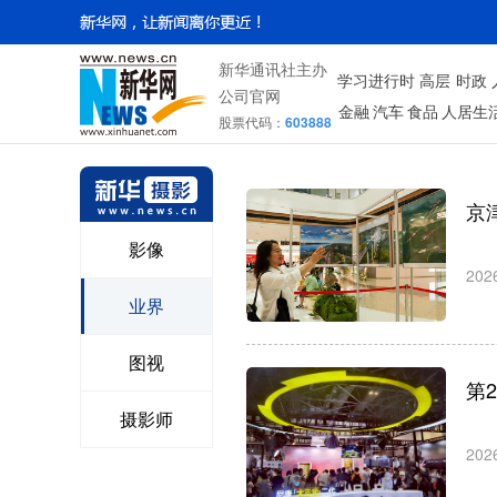
新华通讯社主办
学习进行时
高层
时政
公司官网
金融
汽车
食品
人居生
股票代码：
603888
京
影像
202
业界
图视
第
摄影师
202