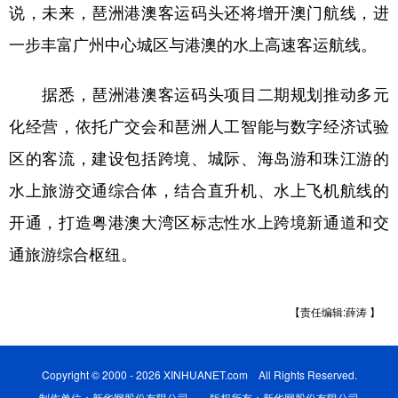
山东
河南
湖北
湖南
说，未来，琶洲港澳客运码头还将增开澳门航线，进
一步丰富广州中心城区与港澳的水上高速客运航线。
广东
广西
海南
重庆
四川
贵州
云南
西藏
据悉，琶洲港澳客运码头项目二期规划推动多元
陕西
甘肃
青海
宁夏
化经营，依托广交会和琶洲人工智能与数字经济试验
区的客流，建设包括跨境、城际、海岛游和珠江游的
新疆
内蒙古
黑龙江
水上旅游交通综合体，结合直升机、水上飞机航线的
开通，打造粤港澳大湾区标志性水上跨境新通道和交
多语种频道
通旅游综合枢纽。
English
Español
Français
عربى
Русский язык
日本語
한국어
【责任编辑:薛涛 】
Deutsch
Português
Copyright © 2000 - 2026 XINHUANET.com All Rights Reserved.
制作单位：新华网股份有限公司 版权所有：新华网股份有限公司