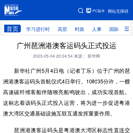
手机版
PC版本
网站无障碍
网站地图
首页
学习进行时
高层
时政
人事
国际
财
广州琶洲港澳客运码头正式投运
学习进行时
高层
时政
人事
2023-05-04 20:24:54
来源： 新华网
国际
财经
网评
港澳
新华社广州5月4日电（记者丁乐）位于广州的琶
台湾
思客智库
全球连线
教育
洲港澳客运码头首航仪式4日举行。10时35分许，一艘
科技
科创
量子
体育
高速碳纤维客船伴随嘹亮船鸣驶出，成功实现首航。
文化
书画
健康
军事
这标志着该码头正式投入运营，将为进一步促进粤港
访谈
视频
图片
政务
澳大湾区交通基础设施互联互通发挥重要作用。
法律
中央文件
金融
汽车
琶洲港澳客运码头是粤港澳大湾区标志性直连交
食品
人居
信息化
数字经济