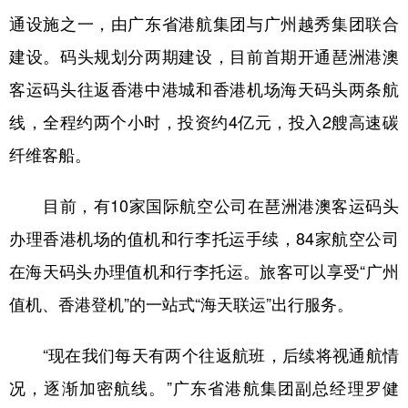
通设施之一，由广东省港航集团与广州越秀集团联合
学术中国
乡村振兴
银龄
溯源中国
建设。码头规划分两期建设，目前首期开通琶洲港澳
城市
旅游
能源
会展
客运码头往返香港中港城和香港机场海天码头两条航
彩票
娱乐
时尚
悦读
线，全程约两个小时，投资约4亿元，投入2艘高速碳
公益
一带一路
亚太网
上市公司
纤维客船。
文化产业
目前，有10家国际航空公司在琶洲港澳客运码头
办理香港机场的值机和行李托运手续，84家航空公司
地方频道
在海天码头办理值机和行李托运。旅客可以享受“广州
北京
天津
河北
山西
值机、香港登机”的一站式“海天联运”出行服务。
辽宁
吉林
上海
江苏
“现在我们每天有两个往返航班，后续将视通航情
浙江
安徽
福建
江西
况，逐渐加密航线。”广东省港航集团副总经理罗健