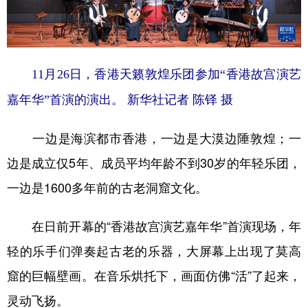
山东
河南
湖北
湖南
广东
广西
海南
重庆
四川
贵州
云南
西藏
11月26日，香港天籁敦煌乐团参加“香港故宫演艺
陕西
甘肃
青海
宁夏
嘉年华”首演的演出。 新华社记者 陈铎 摄
新疆
内蒙古
黑龙江
一边是海滨都市香港，一边是大漠边陲敦煌；一
边是成立仅5年、成员平均年龄不到30岁的年轻乐团，
多语种频道
一边是1600多年前的古老洞窟文化。
English
Español
Français
عربى
在日前开幕的“香港故宫演艺嘉年华”首演现场，年
Русский язык
日本語
한국어
轻的乐手们弹奏起古老的乐器，大屏幕上出现了莫高
Deutsch
Português
窟的巨幅壁画。在音乐烘托下，画面仿佛“活”了起来，
灵动飞扬。