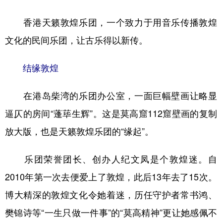
香港天籁敦煌乐团，一个致力于用音乐传播敦煌
文化的民间乐团，让古乐得以新传。
结缘敦煌
在港岛柴湾的乐团办公室，一面巨幅壁画让略显
逼仄的房间“蓬荜生辉”。这是莫高窟112窟壁画的复制
放大版，也是天籁敦煌乐团的“缘起”。
乐团荣誉团长、创办人纪文凤是个敦煌迷。自
2010年第一次去便爱上了敦煌，此后13年去了15次。
博大精深的敦煌文化令她着迷，历任守护者常书鸿、
樊锦诗等“一生只做一件事”的“莫高精神”更让她感佩不