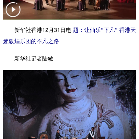
学术中国
乡村振兴
银龄
溯源中国
城市
旅游
能源
会展
新华社香港12月31日电
题：让仙乐“下凡” 香港天
彩票
娱乐
时尚
悦读
籁敦煌乐团的不凡之路
公益
一带一路
亚太网
上市公司
新华社记者陆敏
文化产业
地方频道
北京
天津
河北
山西
辽宁
吉林
上海
江苏
浙江
安徽
福建
江西