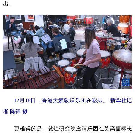
出。
12月18日，香港天籁敦煌乐团在彩排。 新华社记
者 陈铎 摄
更难得的是，敦煌研究院邀请乐团在莫高窟标志