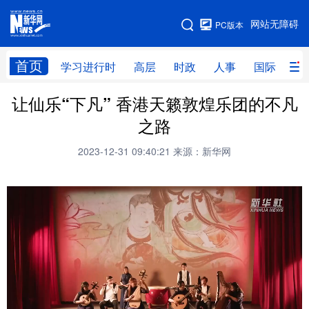
手机版
网站无障碍
PC版本
网站地图
首页
学习进行时
高层
时政
人事
国际
财
让仙乐“下凡” 香港天籁敦煌乐团的不凡
学习进行时
高层
时政
人事
之路
国际
财经
网评
港澳
2023-12-31 09:40:21
来源：新华网
台湾
思客智库
全球连线
教育
科技
科创
量子
体育
文化
书画
健康
军事
访谈
视频
图片
政务
法律
中央文件
金融
汽车
食品
人居
信息化
数字经济