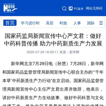
手机版
网站无障碍
PC版本
网站地图
首页
学习进行时
高层
时政
人事
国际
财
国家药监局新闻宣传中心严文君：做好
学习进行时
高层
时政
人事
中药科普传播 助力中药新质生产力发展
国际
财经
网评
港澳
2025-07-29 16:05:11
来源：新华网
台湾
思客智库
全球连线
教育
新华网北京7月29日电（孙慧）7月28日，新华网
科技
科创
量子
体育
和国家药品监督管理局新闻宣传中心联合主办的“‘千年
文化
书画
健康
军事
本草’中药新质生产力行动”在京启动。国家药品监督管
访谈
视频
图片
政务
理局新闻宣传中心主任严文君出席并致辞，他表示，
法律
中央文件
金融
汽车
讲好中药新质生产力生动故事、做好中药科普与文化
食品
人居
信息化
数字经济