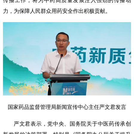
传播工作，将为中药高质量发展注入强劲的传播动
力，为保障人民群众用药安全作出积极贡献。
学术中国
乡村振兴
银龄
溯源中国
城市
旅游
能源
会展
彩票
娱乐
时尚
悦读
公益
一带一路
亚太网
上市公司
文化产业
地方频道
北京
天津
河北
山西
国家药品监督管理局新闻宣传中心主任严文君发言
辽宁
吉林
上海
江苏
浙江
安徽
福建
江西
严文君表示，党中央、国务院关于中医药传承创