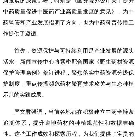
新发展的决策部署，特别是《国务院办公厅关于提升
山东
河南
湖北
湖南
中药质量促进中医药产业高质量发展的意见》，为中
广东
广西
海南
重庆
药监管和产业发展指明了方向，也为中药科普传播工
四川
贵州
云南
西藏
作提供了遵循。
陕西
甘肃
青海
宁夏
首先，资源保护与可持续利用是产业发展的源头
新疆
内蒙古
黑龙江
活水。新闻宣传中心将紧密配合国家《野生药材资源
保护管理条例》修订进程，聚焦落实中药资源分级保
多语种频道
护制度，重点传播濒危药材繁育技术攻关与生态种植
English
Español
Français
عربى
示范的实践成果。
Русский язык
日本語
한국어
严文君强调，当前各地都在积极建立中药全链条
Deutsch
Português
追溯体系，提升道地药材的种植规范性和数据准确
性。这些工作成效和探索历程，为我们提供了宝贵的