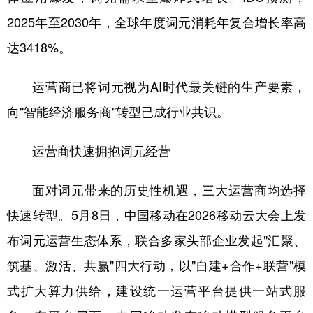
山东
河南
湖北
湖南
2025年至2030年，全球年度词元消耗年复合增长率高
广东
广西
海南
重庆
达3418%。
四川
贵州
云南
西藏
运营商已将词元视为AI时代最关键的生产要素，
陕西
甘肃
青海
宁夏
向"智能经济服务商"转型已成行业共识。
新疆
内蒙古
黑龙江
运营商快速拥抱词元经营
多语种频道
面对词元带来的历史性机遇，三大运营商均选择
English
Español
Français
عربى
快速转型。5月8日，中国移动在2026移动云大会上发
Русский язык
日本語
한국어
布词元运营生态体系，联合多家头部企业发起"汇聚、
Deutsch
Português
筑基、激活、共赢"四大行动，以"自建+合作+联营"模
式扩大算力供给，建设统一运营平台提供一站式服