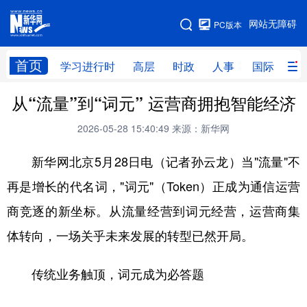
手机版
网站无障碍
PC版本
网站地图
首页
学习进行时
高层
时政
人事
国际
财
从“流量”到“词元” 运营商拥抱智能经济
学习进行时
高层
时政
人事
2026-05-28 15:40:49
来源：新华网
国际
财经
网评
港澳
新华网北京5月28日电（记者孙云龙）当"流量"不
台湾
思客智库
全球连线
教育
再是增长的代名词，"词元"（Token）正成为通信运营
科技
科创
量子
体育
商竞逐的新坐标。从流量经营到词元经营，运营商集
文化
书画
健康
军事
体转向，一场关乎未来发展的转型已然开局。
访谈
视频
图片
政务
传统业务触顶，词元成为必答题
法律
中央文件
金融
汽车
食品
人居
信息化
数字经济