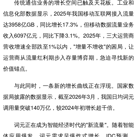
传统通信业务的增长空间已触及天花板。工业和
学术中国
乡村振兴
银龄
溯源中国
信息化部数据显示，2025年我国移动互联网接入流量
达3958亿GB，同比增长17.3%，但移动数据流量业务
城市
旅游
能源
会展
收入6097亿元，同比下降3.1%。2025年，三大运营商
彩票
娱乐
时尚
悦读
营收增速全部跌至1%以内，"增量不增收"的困局，让
公益
一带一路
亚太网
上市公司
运营商从流量红利期步入存量博弈期，急迫寻找新的
文化产业
价值锚点。
与此同时，一条新的增长曲线正在浮现。国家数
地方频道
据局披露的数据显示，截至2026年3月，我国日均词元
北京
天津
河北
山西
调用量突破140万亿，较2024年初增长超千倍。
辽宁
吉林
上海
江苏
词元正在成为智能经济时代的"新流量"。随着智能
浙江
安徽
福建
江西
体应用爆发，词元需求呈爆炸式增长。IDC预测，