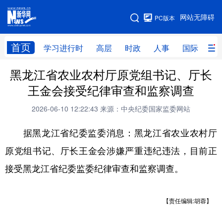
手机版
网站无障碍
PC版本
网站地图
首页
学习进行时
高层
时政
人事
国际
财
黑龙江省农业农村厅原党组书记、厅长
学习进行时
高层
时政
人事
王金会接受纪律审查和监察调查
国际
财经
网评
港澳
2026-06-10 12:22:43
来源：中央纪委国家监委网站
台湾
思客智库
全球连线
教育
据黑龙江省纪委监委消息：黑龙江省农业农村厅
科技
科创
量子
体育
原党组书记、厅长王金会涉嫌严重违纪违法，目前正
文化
书画
健康
军事
接受黑龙江省纪委监委纪律审查和监察调查。
访谈
视频
图片
政务
法律
中央文件
金融
汽车
【责任编辑:胡蓉】
食品
人居
信息化
数字经济