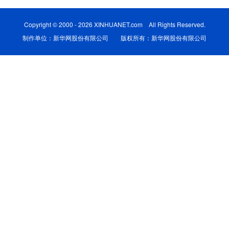
学术中国
乡村振兴
银龄
溯源中国
Copyright © 2000 - 2026 XINHUANET.com All Rights Reserved.
制作单位：新华网股份有限公司 版权所有：新华网股份有限公司
城市
旅游
能源
会展
彩票
娱乐
时尚
悦读
公益
一带一路
亚太网
上市公司
文化产业
地方频道
北京
天津
河北
山西
辽宁
吉林
上海
江苏
浙江
安徽
福建
江西