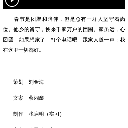
学术中国
乡村振兴
银龄
溯源中国
春节是团聚和陪伴，但是总有一群人坚守着岗
城市
旅游
能源
会展
位。他乡的留守，换来千家万户的团圆。家虽远，心
彩票
娱乐
时尚
悦读
团圆。如果想家了，打个电话吧，跟家人道一声：我
公益
一带一路
亚太网
上市公司
在这里一切都好。
文化产业
地方频道
策划：刘金海
北京
天津
河北
山西
文案：蔡湘鑫
辽宁
吉林
上海
江苏
制作：张启明（实习）
浙江
安徽
福建
江西