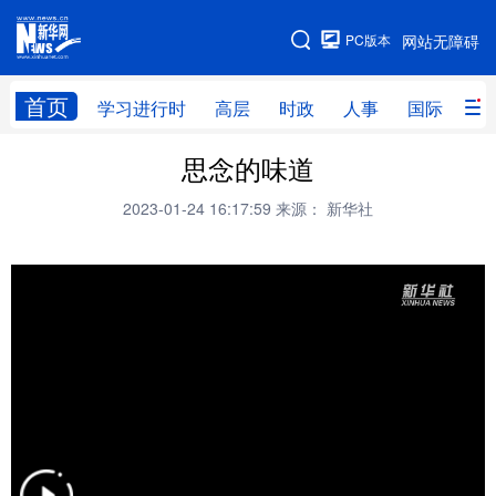
手机版
PC版本
网站无障碍
网站地图
首页
学习进行时
高层
时政
人事
国际
财
思念的味道
学习进行时
高层
时政
人事
2023-01-24 16:17:59
来源： 新华社
国际
财经
网评
港澳
台湾
思客智库
全球连线
教育
科技
科创
量子
体育
文化
书画
健康
军事
访谈
视频
图片
政务
法律
中央文件
金融
汽车
食品
人居
信息化
数字经济