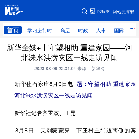
手机版
PC版本
网站无障碍
网站地图
首页
学习进行时
高层
时政
人事
国际
财
新华全媒+丨守望相助 重建家园——河
学习进行时
高层
时政
人事
北涞水洪涝灾区一线走访见闻
国际
财经
网评
港澳
2023-08-09 22:01:04
来源： 新华网
台湾
思客智库
全球连线
教育
新华社石家庄8月9日电
题：守望相助 重建家园
科技
科创
量子
体育
——河北涞水洪涝灾区一线走访见闻
文化
书画
健康
军事
新华社记者齐雷杰、王昆
访谈
视频
图片
政务
法律
中央文件
金融
汽车
8月8日，天刚蒙蒙亮，下庄村主街道两侧的宾
食品
人居
信息化
数字经济