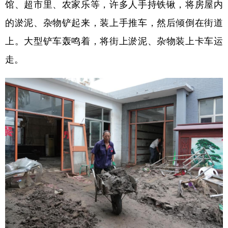
馆、超市里、农家乐等，许多人手持铁锹，将房屋内
学术中国
乡村振兴
银龄
溯源中国
的淤泥、杂物铲起来，装上手推车，然后倾倒在街道
上。大型铲车轰鸣着，将街上淤泥、杂物装上卡车运
城市
旅游
能源
会展
走。
彩票
娱乐
时尚
悦读
公益
一带一路
亚太网
上市公司
文化产业
地方频道
北京
天津
河北
山西
辽宁
吉林
上海
江苏
浙江
安徽
福建
江西