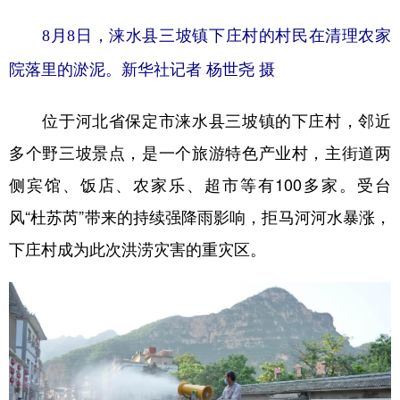
山东
河南
湖北
湖南
8月8日，涞水县三坡镇下庄村的村民在清理农家
广东
广西
海南
重庆
院落里的淤泥。新华社记者 杨世尧 摄
四川
贵州
云南
西藏
位于河北省保定市涞水县三坡镇的下庄村，邻近
陕西
甘肃
青海
宁夏
多个野三坡景点，是一个旅游特色产业村，主街道两
新疆
内蒙古
黑龙江
侧宾馆、饭店、农家乐、超市等有100多家。受台
风“杜苏芮”带来的持续强降雨影响，拒马河河水暴涨，
多语种频道
下庄村成为此次洪涝灾害的重灾区。
English
Español
Français
عربى
Русский язык
日本語
한국어
Deutsch
Português