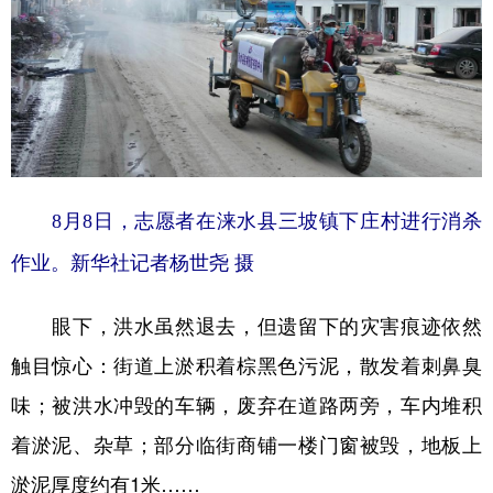
8月8日，志愿者在涞水县三坡镇下庄村进行消杀
作业。新华社记者杨世尧 摄
眼下，洪水虽然退去，但遗留下的灾害痕迹依然
触目惊心：街道上淤积着棕黑色污泥，散发着刺鼻臭
味；被洪水冲毁的车辆，废弃在道路两旁，车内堆积
着淤泥、杂草；部分临街商铺一楼门窗被毁，地板上
淤泥厚度约有1米……