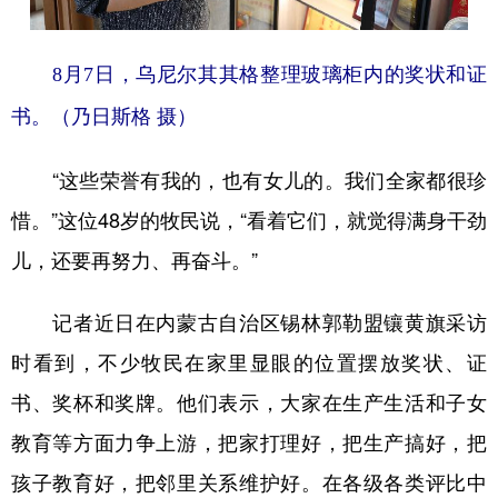
山东
河南
湖北
湖南
广东
广西
海南
重庆
8月7日，乌尼尔其其格整理玻璃柜内的奖状和证
四川
贵州
云南
西藏
书。（乃日斯格 摄）
陕西
甘肃
青海
宁夏
“这些荣誉有我的，也有女儿的。我们全家都很珍
新疆
内蒙古
黑龙江
惜。”这位48岁的牧民说，“看着它们，就觉得满身干劲
儿，还要再努力、再奋斗。”
多语种频道
记者近日在内蒙古自治区锡林郭勒盟镶黄旗采访
English
Español
Français
عربى
时看到，不少牧民在家里显眼的位置摆放奖状、证
Русский язык
日本語
한국어
书、奖杯和奖牌。他们表示，大家在生产生活和子女
Deutsch
Português
教育等方面力争上游，把家打理好，把生产搞好，把
孩子教育好，把邻里关系维护好。在各级各类评比中