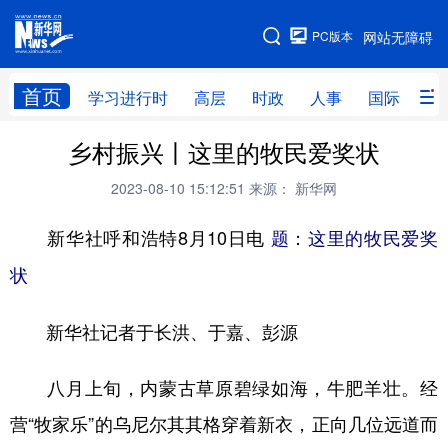
手机版
PC版本
网站无障碍
网站地图
首页
学习进行时
高层
时政
人事
国际
财
乡村振兴丨这里的牧民爱奖状
学习进行时
高层
时政
人事
2023-08-10 15:12:51
来源： 新华网
国际
财经
网评
港澳
新华社呼和浩特8月10日电
台湾
思客智库
全球连线
题：这里的牧民爱奖
教育
状
科技
科创
量子
体育
文化
书画
健康
军事
新华社记者于长洪、于嘉、彭源
访谈
视频
图片
政务
八月上旬，内蒙古草原碧绿如海，牛肥羊壮。经
法律
中央文件
金融
汽车
营“牧家乐”的乌尼尔其其格穿着新衣，正向几位远道而
食品
人居
信息化
数字经济