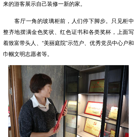
来的游客展示自己装修一新的家。
学术中国
乡村振兴
银龄
溯源中国
客厅一角的玻璃柜前，人们停下脚步。只见柜中
城市
旅游
能源
会展
整齐地摆满金色奖状、红色证书和各类奖杯，上面写
彩票
娱乐
时尚
悦读
着致富带头人、“美丽庭院”示范户、优秀党员中心户和
公益
一带一路
亚太网
上市公司
巾帼文明志愿者等。
文化产业
地方频道
北京
天津
河北
山西
辽宁
吉林
上海
江苏
浙江
安徽
福建
江西