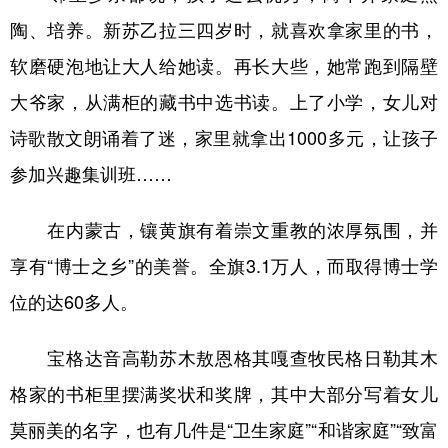
陶、培养。新苏乙拉三四岁时，就喜欢拿家里的书，
软磨硬泡地让大人给她读。再长大些，她常跑到隔壁
大爷家，从满柜的藏书中选书读。上了小学，女儿对
诗歌散文朗诵着了迷，家里就拿出1000多元，让孩子
参加兴趣集训班……
在内蒙古，镶黄旗有着崇文重教的浓厚氛围，并
享有“博士之乡”的美誉。全旗3.1万人，而取得博士学
位的达60多人。
宝格达音高勒苏木敖恩格其嘎查牧民格日勒其木
格家的书柜里摆满奖状和奖牌，其中大部分写着女儿
莫丽美的名字，也有几件是“卫生家庭”“和谐家庭”“致富