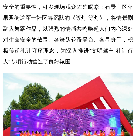
山东
河南
湖北
湖南
安全的重要性，引发现场观众阵阵喝彩；石景山区苹
广东
广西
海南
重庆
果园街道军一社区舞蹈队的《等灯 等灯》，将情景剧
四川
贵州
云南
西藏
融入舞蹈作品，以强烈的情感共鸣唤起人们内心深处
对生命安全的敬畏。各舞队轮番登台、各显身手，积
陕西
甘肃
青海
宁夏
极传递礼让守序理念，为深入推进“文明驾车 礼让行
新疆
内蒙古
黑龙江
人”专项行动营造了良好氛围。
多语种频道
English
Español
Français
عربى
Русский язык
日本語
한국어
Deutsch
Português