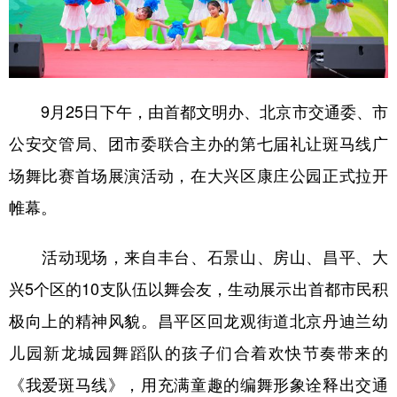
学术中国
乡村振兴
银龄
溯源中国
城市
旅游
能源
会展
彩票
娱乐
时尚
悦读
9月25日下午，由首都文明办、北京市交通委、市
公安交管局、团市委联合主办的第七届礼让斑马线广
公益
一带一路
亚太网
上市公司
场舞比赛首场展演活动，在大兴区康庄公园正式拉开
文化产业
帷幕。
地方频道
活动现场，来自丰台、石景山、房山、昌平、大
兴5个区的10支队伍以舞会友，生动展示出首都市民积
北京
天津
河北
山西
极向上的精神风貌。昌平区回龙观街道北京丹迪兰幼
辽宁
吉林
上海
江苏
儿园新龙城园舞蹈队的孩子们合着欢快节奏带来的
浙江
安徽
福建
江西
《我爱斑马线》，用充满童趣的编舞形象诠释出交通