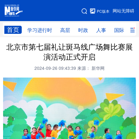
手机版
网站无障碍
PC版本
网站地图
首页
学习进行时
高层
时政
人事
国际
财
北京市第七届礼让斑马线广场舞比赛展
学习进行时
高层
时政
人事
演活动正式开启
国际
财经
网评
港澳
2024-09-26 09:43:39
来源： 新华网
台湾
思客智库
全球连线
教育
科技
科创
量子
体育
文化
书画
健康
军事
访谈
视频
图片
政务
法律
中央文件
金融
汽车
食品
人居
信息化
数字经济